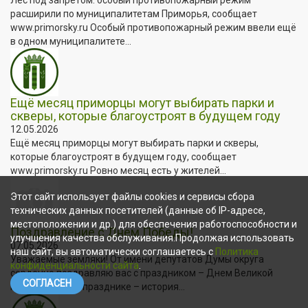
расширили по муниципалитетам Приморья, сообщает
www.primorsky.ru Особый противопожарный режим ввели ещё
в одном муниципалитете...
Ещё месяц приморцы могут выбирать парки и
скверы, которые благоустроят в будущем году
12.05.2026
Ещё месяц приморцы могут выбирать парки и скверы,
которые благоустроят в будущем году, сообщает
www.primorsky.ru Ровно месяц есть у жителей...
Этот сайт использует файлы cookies и сервисы сбора
технических данных посетителей (данные об IP-адресе,
местоположении и др.) для обеспечения работоспособности и
Поздравление с Днем Победы!
улучшения качества обслуживания.Продолжая использовать
07.05.2026
наш сайт, вы автоматически соглашаетесь с
Политика
Уважаемые земляки! От имени депутатов Думы округа
конфиденциальности сайта
.
сердечно поздравляю вас с праздником – Днем Великой
СОГЛАСЕН
Победы! В этом празднике – история...