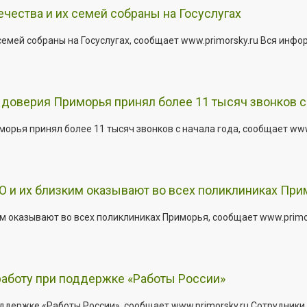
ества и их семей собраны на Госуслугах
емей собраны на Госуслугах, сообщает www.primorsky.ru Вся инфо
доверия Приморья принял более 11 тысяч звонков с 
рья принял более 11 тысяч звонков с начала года, сообщает www.p
 и их близким оказывают во всех поликлиниках При
 оказывают во всех поликлиниках Приморья, сообщает www.primors
работу при поддержке «Работы России»
держке «Работы России», сообщает www.primorsky.ru Сотрудники р