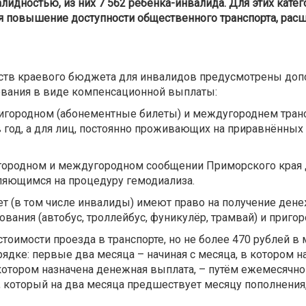
идностью, из них 7 562 ребёнка-инвалида. Для этих катег
я повышение доступности общественного транспорта, рас
едств краевого бюджета для инвалидов предусмотрены д
ования в виде компенсационной выплаты:
пригородном (абонементные билеты) и междугороднем тран
в год, а для лиц, постоянно проживающих на приравнённых 
ригородном и междугородном сообщении Приморского кра
вляющимся на процедуру гемодиализа.
лет (в том числе инвалиды) имеют право на получение ден
вания (автобус, троллейбус, фуникулёр, трамвай) и пригор
оимости проезда в транспорте, но не более 470 рублей в
дке: первые два месяца – начиная с месяца, в котором н
в котором назначена денежная выплата, – путём ежемесячн
, который на два месяца предшествует месяцу пополнения, 