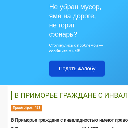
Не убран мусор,
яма на дороге,
не горит
фонарь?
Столкнулись с проблемой —
сообщите о ней!
Подать жалобу
В ПРИМОРЬЕ ГРАЖДАНЕ С ИНВА
Просмотров: 453
В Приморье граждане с инвалидностью имеют право