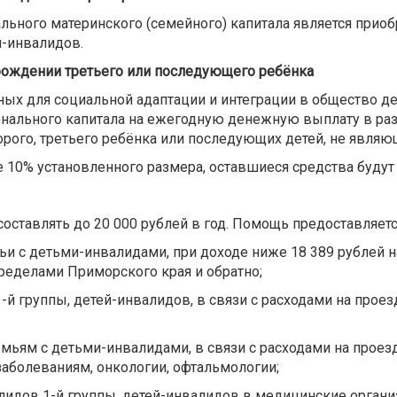
ьного материнского (семейного) капитала является приоб
й-инвалидов.
рождении третьего или последующего ребёнка
ных для социальной адаптации и интеграции в общество де
онального капитала на ежегодную денежную выплату в раз
торого, третьего ребёнка или последующих детей, не явля
ее 10% установленного размера, оставшиеся средства буду
ставлять до 20 000 рублей в год. Помощь предоставляетс
и с детьми-инвалидами, при доходе ниже 18 389 рублей 
пределами Приморского края и обратно;
группы, детей-инвалидов, в связи с расходами на проезд
мьям с детьми-инвалидами, в связи с расходами на проез
аболеваниям, онкологии, офтальмологии;
идов 1-й группы, детей-инвалидов в медицинские органи