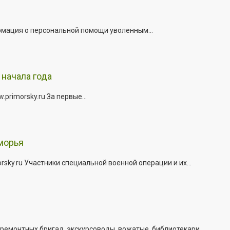
рмация о персональной помощи уволенным...
начала года
rimorsky.ru За первые...
морья
ky.ru Участники специальной военной операции и их...
емонтных бригад, экскурсоводы, вожатые, библиотекари...