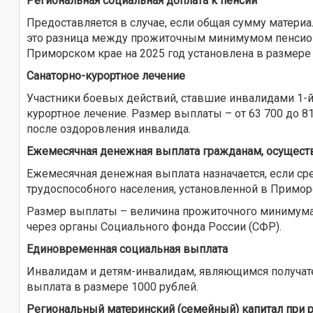
Региональная социальная доплата к пенсии
Предоставляется в случае, если общая сумму матери
это разница между прожиточным минимумом пенсион
Приморском крае на 2025 год установлена в размере 
Санаторно-курортное лечение
Участники боевых действий, ставшие инвалидами 1-й 
курортное лечение. Размер выплаты – от 63 700 до 8
после оздоровления инвалида.
Ежемесячная денежная выплата гражданам, осуществ
Ежемесячная денежная выплата назначается, если с
трудоспособного населения, установленной в Примор
Размер выплаты – величина прожиточного минимума 
через органы Социального фонда России (СФР).
Единовременная социальная выплата
Инвалидам и детям-инвалидам, являющимся получате
выплата в размере 1000 рублей.
Региональный материнский (семейный) капитал при 