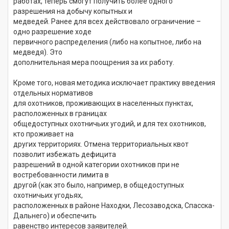
работах, теперь смогут получить более одного
разрешения на добычу копытных и
медведей. Ранее для всех действовало ограничение –
одно разрешение ходе
первичного распределения (либо на копытное, либо на
медведя). Это
дополнительная мера поощрения за их работу.
Кроме того, новая методика исключает практику введения
отдельных нормативов
для охотников, проживающих в населенных пунктах,
расположенных в границах
общедоступных охотничьих угодий, и для тех охотников,
кто проживает на
других территориях. Отмена территориальных квот
позволит избежать дефицита
разрешений в одной категории охотников при не
востребованности лимита в
другой (как это было, например, в общедоступных
охотничьих угодьях,
расположенных в районе Находки, Лесозаводска, Спасска-
Дальнего) и обеспечить
равенство интересов заявителей.