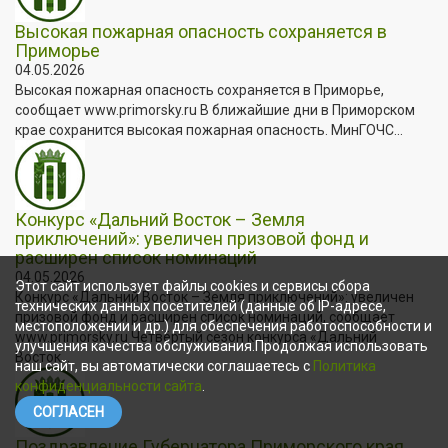
Высокая пожарная опасность сохраняется в
Приморье
04.05.2026
Высокая пожарная опасность сохраняется в Приморье,
сообщает www.primorsky.ru В ближайшие дни в Приморском
крае сохранится высокая пожарная опасность. МинГОЧС...
Конкурс «Дальний Восток – Земля
приключений»: увеличен призовой фонд и
расширен список номинаций
04.05.2026
Этот сайт использует файлы cookies и сервисы сбора
Конкурс «Дальний Восток – Земля приключений»: увеличен
технических данных посетителей (данные об IP-адресе,
призовой фонд и расширен список номинаций, сообщает
местоположении и др.) для обеспечения работоспособности и
www.primorsky.ru Четвёртый сезон конкурса «Дальний
улучшения качества обслуживания.Продолжая использовать
Восток...
наш сайт, вы автоматически соглашаетесь с
Политика
конфиденциальности сайта
.
СОГЛАСЕН
Поздравление Губернатора Приморского края