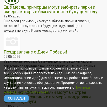
Ещё месяц приморцы могут выбирать парки и
скверы, которые благоустроят в будущем году
12.05.2026
Ещё месяц приморцы могут выбирать парки и скверы,
которые благоустроят в будущем году, сообщает
www.primorsky.ru Ровно месяц есть у жителей...
Поздравление с Днем Победы!
07.05.2026
Уважаемые земляки! От имени депутатов Думы округа
сердечно поздравляю вас с праздником – Днем Великой
Этот сайт использует файлы cookies и сервисы сбора
Победы! В этом празднике – история...
технических данных посетителей (данные об IP-адресе,
местоположении и др.) для обеспечения работоспособности и
улучшения качества обслуживания.Продолжая использовать
наш сайт, вы автоматически соглашаетесь с
Политика
Участники СВО и их семьи могут быстрее
конфиденциальности сайта
.
получать положенные им меры поддержки –
СОГЛАСЕН
через Госуслуги
06.05.2026