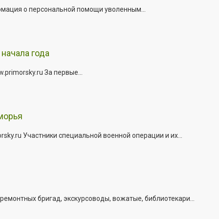
рмация о персональной помощи уволенным...
начала года
rimorsky.ru За первые...
морья
ky.ru Участники специальной военной операции и их...
емонтных бригад, экскурсоводы, вожатые, библиотекари...