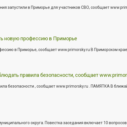
ния запустили в Приморье для участников СВО, сообщает www.pri
ить новую профессию в Приморье
офессию в Приморье, сообщает www.primorsky.ru В Приморском кра
юдать правила безопасности, сообщает www.primor
ла безопасности , сообщает www.primorsky.ru . ПАМЯТКА В ближа
иципального округа. Повестка заседания включает 10 вопросов. За