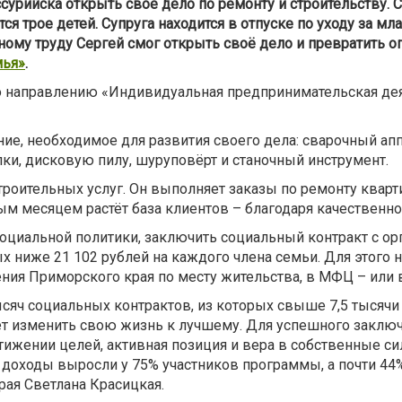
сурийска открыть своё дело по ремонту и строительству. 
ся трое детей. Супруга находится в отпуске по уходу за м
ому труду Сергей смог открыть своё дело и превратить о
мья»
.
по направлению «Индивидуальная предпринимательская дея
е, необходимое для развития своего дела: сварочный аппа
и, дисковую пилу, шуруповёрт и станочный инструмент.
роительных услуг. Он выполняет заказы по ремонту кварти
м месяцем растёт база клиентов – благодаря качественно
социальной политики, заключить социальный контракт с 
ниже 21 102 рублей на каждого члена семьи. Для этого н
ия Приморского края по месту жительства, в МФЦ – или в
ысяч социальных контрактов, из которых свыше 7,5 тысяч
чет изменить свою жизнь к лучшему. Для успешного заключ
стижении целей, активная позиция и вера в собственные 
доходы выросли у 75% участников программы, а почти 44%
рая Светлана Красицкая.