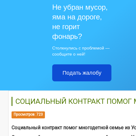
Не убран мусор,
яма на дороге,
не горит
фонарь?
Столкнулись с проблемой —
сообщите о ней!
Подать жалобу
СОЦИАЛЬНЫЙ КОНТРАКТ ПОМОГ 
Просмотров: 723
Социальный контракт помог многодетной семье из У