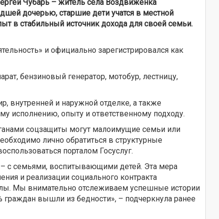
Сергей Чубарь – житель села Воздвиженка
ладшей дочерью, старшие дети учатся в местной
пыт в стабильный источник дохода для своей семьи.
тельность» и официально зарегистрировался как
рат, бензиновый генератор, мотобур, лестницу,
р, внутренней и наружной отделке, а также
му исполнению, опыту и ответственному подходу.
органами соцзащиты могут малоимущие семьи или
еобходимо лично обратиться в структурные
оспользоваться порталом Госуслуг.
и – с семьями, воспитывающими детей. Эта мера
ения и реализации социального контракта
силы. Мы внимательно отслеживаем успешные истории
 граждан вышли из бедности», – подчеркнула ранее