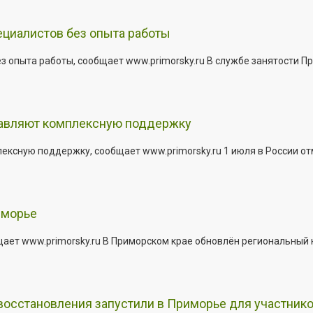
ециалистов без опыта работы
з опыта работы, сообщает www.primorsky.ru В службе занятости Пр
тавляют комплексную поддержку
сную поддержку, сообщает www.primorsky.ru 1 июля в России отм
иморье
щает www.primorsky.ru В Приморском крае обновлён региональный
 восстановления запустили в Приморье для участник