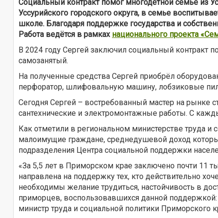
Социальный контракт помог многодетной семье из Ус
Уссурийского городского округа, в семье воспитывает
школе. Благодаря поддержке государства и собственн
Работа ведётся в рамках
национального проекта «Се
В 2024 году Сергей заключил социальный контракт 
самозанятый.
На полученные средства Сергей приобрёл оборудовани
перфоратор, шлифовальную машину, лобзиковые пилк
Сегодня Сергей – востребованный мастер на рынке ст
сантехнические и электромонтажные работы. С кажды
Как отметили в региональном министерстве труда и 
малоимущие граждане, среднедушевой доход которых 
подразделения Центра социальной поддержки населен
«За 5,5 лет в Приморском крае заключено почти 11 т
направлена на поддержку тех, кто действительно хо
необходимы желание трудиться, настойчивость в до
приморцев, воспользовавшихся данной поддержкой: 
министр труда и социальной политики Приморского к