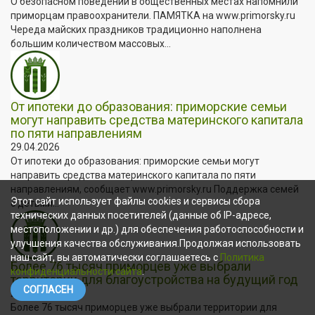
О безопасном поведении в общественных местах напомнили
приморцам правоохранители. ПАМЯТКА на www.primorsky.ru
Череда майских праздников традиционно наполнена
большим количеством массовых...
От ипотеки до образования: приморские семьи
могут направить средства материнского капитала
по пяти направлениям
29.04.2026
От ипотеки до образования: приморские семьи могут
направить средства материнского капитала по пяти
направлениям, сообщает www.primorsky.ru Поддержка семей
Этот сайт использует файлы cookies и сервисы сбора
с детьми...
технических данных посетителей (данные об IP-адресе,
местоположении и др.) для обеспечения работоспособности и
улучшения качества обслуживания.Продолжая использовать
наш сайт, вы автоматически соглашаетесь с
Политика
Более 76 тысяч приморцев уже выбрали
конфиденциальности сайта
.
территории для благоустройства на будущий год
СОГЛАСЕН
29.04.2026
Более 76 тысяч приморцев уже выбрали территории для