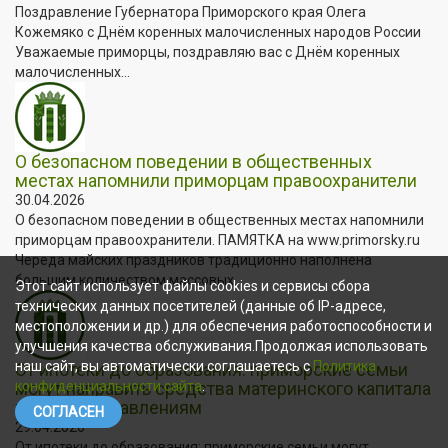
Поздравление Губернатора Приморского края Олега
Кожемяко с Днём коренных малочисленных народов России
Уважаемые приморцы, поздравляю вас с Днём коренных
малочисленных...
О безопасном поведении в общественных
местах напомнили приморцам правоохранители
30.04.2026
О безопасном поведении в общественных местах напомнили
приморцам правоохранители. ПАМЯТКА на www.primorsky.ru
Череда майских праздников традиционно наполнена
большим количеством массовых...
Этот сайт использует файлы cookies и сервисы сбора
технических данных посетителей (данные об IP-адресе,
местоположении и др.) для обеспечения работоспособности и
улучшения качества обслуживания.Продолжая использовать
наш сайт, вы автоматически соглашаетесь с
Политика
От ипотеки до образования: приморские семьи
могут направить средства материнского капитала
конфиденциальности сайта
.
по пяти направлениям
СОГЛАСЕН
29.04.2026
От ипотеки до образования: приморские семьи могут