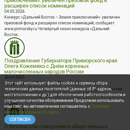
приключений»: увеличен призовой фонд и
расширен список номинаций
04.05.2026
Конкурс «Дальний Восток – Земля приключений»: увеличен
призовой фонд и расширен список номинаций, сообщает
www.primorsky.ru Четвёртый сезон конкурса «Дальний
Восток...
Поздравление Губернатора Приморского края
Олега Кожемяко с Днём коренных
малочисленных народов России
30.04.2026
Поздравление Губернатора Приморского края Олега
Этот сайт использует файлы cookies и сервисы сбора
Кожемяко с Днём коренных малочисленных народов России
технических данных посетителей (данные об IP-адресе,
Уважаемые приморцы, поздравляю вас с Днём коренных
местоположении и др.) для обеспечения работоспособности и
малочисленных...
улучшения качества обслуживания.Продолжая использовать
наш сайт, вы автоматически соглашаетесь с
Политика
конфиденциальности сайта
.
СОГЛАСЕН
О безопасном поведении в общественных