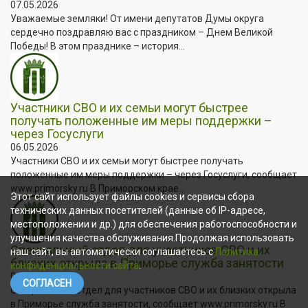
07.05.2026
Уважаемые земляки! От имени депутатов Думы округа
сердечно поздравляю вас с праздником – Днем Великой
Победы! В этом празднике – история...
Участники СВО и их семьи могут быстрее
получать положенные им меры поддержки –
через Госуслуги
06.05.2026
Участники СВО и их семьи могут быстрее получать
положенные им меры поддержки – через Госуслуги, сообщает
www.primorsky.ru В Приморском крае...
Этот сайт использует файлы cookies и сервисы сбора
технических данных посетителей (данные об IP-адресе,
местоположении и др.) для обеспечения работоспособности и
улучшения качества обслуживания.Продолжая использовать
Специальный отдел для участников СВО и их
наш сайт, вы автоматически соглашаетесь с
Политика
близких открыла в Приморье служба занятости
конфиденциальности сайта
.
04.05.2026
СОГЛАСЕН
Специальный отдел для участников СВО и их близких открыла
в Приморье служба занятости, сообщает www.primorsky.ru В