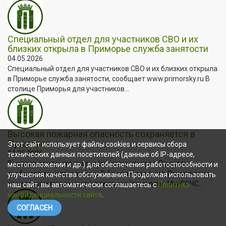
Специальный отдел для участников СВО и их
близких открыла в Приморье служба занятости
04.05.2026
Специальный отдел для участников СВО и их близких открыла
в Приморье служба занятости, сообщает www.primorsky.ru В
столице Приморья для участников...
Высокая пожарная опасность сохраняется в
Приморье
Этот сайт использует файлы cookies и сервисы сбора
04.05.2026
технических данных посетителей (данные об IP-адресе,
Высокая пожарная опасность сохраняется в Приморье,
местоположении и др.) для обеспечения работоспособности и
сообщает www.primorsky.ru В ближайшие дни в Приморском
улучшения качества обслуживания.Продолжая использовать
крае сохранится высокая пожарная опасность. МинГОЧС...
наш сайт, вы автоматически соглашаетесь с
Политика
конфиденциальности сайта
.
СОГЛАСЕН