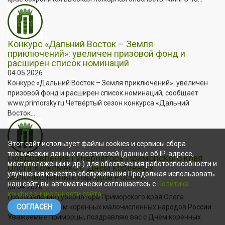
Конкурс «Дальний Восток – Земля
приключений»: увеличен призовой фонд и
расширен список номинаций
04.05.2026
Конкурс «Дальний Восток – Земля приключений»: увеличен
призовой фонд и расширен список номинаций, сообщает
www.primorsky.ru Четвёртый сезон конкурса «Дальний
Восток...
Этот сайт использует файлы cookies и сервисы сбора
технических данных посетителей (данные об IP-адресе,
Поздравление Губернатора Приморского края
местоположении и др.) для обеспечения работоспособности и
Олега Кожемяко с Днём коренных
улучшения качества обслуживания.Продолжая использовать
малочисленных народов России
наш сайт, вы автоматически соглашаетесь с
Политика
30.04.2026
конфиденциальности сайта
.
Поздравление Губернатора Приморского края Олега
Кожемяко с Днём коренных малочисленных народов России
СОГЛАСЕН
Уважаемые приморцы, поздравляю вас с Днём коренных