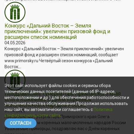
Конкурс «Дальний Восток – Земля
приключений»: увеличен призовой фонд и
расширен список номинаций
04.05.2026
Конкурс «Дальний Восток – Земля приключений»: увеличен
призовой фонд и расширен список номинаций, сообщает
www.primorsky.ru Четвёртый сезон конкурса «Дальний
Восток...
Этот сайт использует файлы cookies и сервисы сбора
технических данных посетителей (данные об IP-адресе,
Поздравление Губернатора Приморского края
местоположении и др.) для обеспечения работоспособности и
Олега Кожемяко с Днём коренных
улучшения качества обслуживания.Продолжая использовать
малочисленных народов России
наш сайт, вы автоматически соглашаетесь с
Политика
30.04.2026
конфиденциальности сайта
.
Поздравление Губернатора Приморского края Олега
Кожемяко с Днём коренных малочисленных народов России
СОГЛАСЕН
Уважаемые приморцы, поздравляю вас с Днём коренных