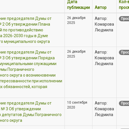
Дата
Кол-
публикации
Автор
прос
26 декабря
ние председателя Думы от
Автор:
Прос
2025
№ 2 Об утверждении Плана
Комарова
й по противодействию
Людмила
а 2026-2030 годы в Думе
го муниципального округа
26 декабря
ние председателя Думы от
Автор:
Прос
2025
№ 3 Об утверждении Порядка
Комарова
муниципальными служащими
Людмила
умы Пограничного
ого округа о возникновении
тересованности при исполнении
 обязанностей, которая
10 сентября
ние председателя Думы от
Автор:
Прос
2020
г. № 3 Об утверждении
Комарова
 депутатов Думы Пограничного
Людмила
ного округа