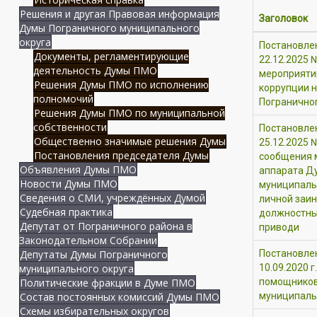
Решения и другая Правовая информация
Заголовок
Думы Пограничного муниципального
округа
Постановле
Документы, регламентирующие
22.12.2025 
деятельность Думы ПМО
мероприяти
Решения Думы ПМО по исполнению
коррупции н
полномочий
Погранично
Решения Думы ПМО по муниципальной
собственности
Постановле
Общественно значимые решения Думы
25.12.2025 
Постановления председателя Думы
сообщения 
Объявления Думы ПМО
аппарата Д
Новости Думы ПМО
муниципальн
Сведения о СМИ, учреждённых Думой
личной заин
Судебная практика
должностных
Депутат от Пограничного района в
приводи
Законодательном Собрании
Депутаты Думы Пограничного
Постановле
муниципального округа
10.09.2020 
Политические фракции в Думе ПМО
помощников
Состав постоянных комиссий Думы ПМО
муниципаль
Схемы избирательных округов