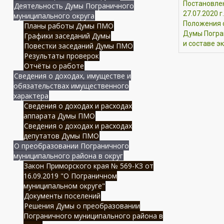
Постановле
Деятельность Думы Пограничного
27.07.2020 
муниципального округа
Положения о
Планы работы Думы ПМО
Думы Погра
Графики заседаний Думы
и составе э
Повестки заседаний Думы ПМО
Результаты проверок
Отчёты о работе
Сведения о доходах, имуществе и
обязательствах имущественного
характера
Сведения о доходах и расходах
аппарата Думы ПМО
Сведения о доходах и расходах
депутатов Думы ПМО
О преобразовании Пограничного
муниципального района в округ
Закон Приморского края № 569-КЗ от
16.09.2019 "О Пограничном
муниципальном округе"
Документы поселений
Решения Думы о преобразовании
Пограничного муниципального района в