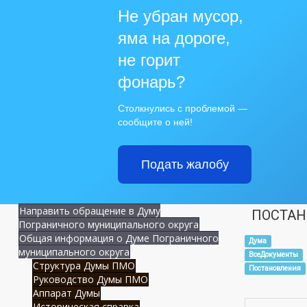
Не убран мусор,
яма на дороге,
не горит
фонарь?
Столкнулись с проблемой —
сообщите о ней!
Подать жалобу
Направить обращение в Думу
ПОСТАН
Пограничного муниципального округа
Общая информация о Думе Пограничного
Дума
муниципального округа
ВсеДокументы
Структура Думы ПМО
Постановления
Руководство Думы ПМО
Аппарат Думы
Историческая справка