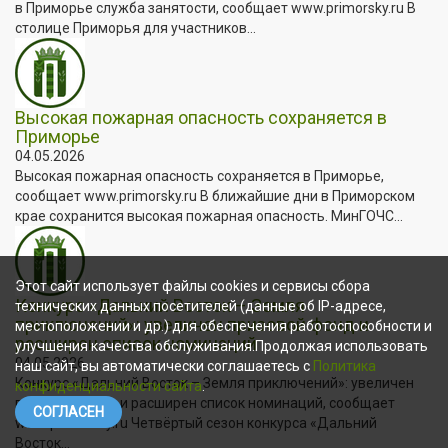
в Приморье служба занятости, сообщает www.primorsky.ru В
столице Приморья для участников...
Высокая пожарная опасность сохраняется в
Приморье
04.05.2026
Высокая пожарная опасность сохраняется в Приморье,
сообщает www.primorsky.ru В ближайшие дни в Приморском
крае сохранится высокая пожарная опасность. МинГОЧС...
Этот сайт использует файлы cookies и сервисы сбора
Конкурс «Дальний Восток – Земля
технических данных посетителей (данные об IP-адресе,
приключений»: увеличен призовой фонд и
местоположении и др.) для обеспечения работоспособности и
расширен список номинаций
улучшения качества обслуживания.Продолжая использовать
04.05.2026
наш сайт, вы автоматически соглашаетесь с
Политика
Конкурс «Дальний Восток – Земля приключений»: увеличен
конфиденциальности сайта
.
призовой фонд и расширен список номинаций, сообщает
СОГЛАСЕН
www.primorsky.ru Четвёртый сезон конкурса «Дальний
Восток...