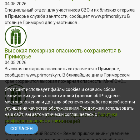
04.05.2026
Специальный отдел для участников СВО и их близких открыла
в Приморье служба занятости, сообщает www.primorsky.ru В
столице Приморья для участников...
Высокая пожарная опасность сохраняется в
Приморье
04.05.2026
Высокая пожарная опасность сохраняется в Приморье,
сообщает www.primorsky.ru В ближайшие дни в Приморском
крае сохранится высокая пожарная опасность. МинГОЧС...
Этот сайт использует файлы cookies и сервисы сбора
технических данных посетителей (данные об IP-адресе,
местоположении и др.) для обеспечения работоспособности и
улучшения качества обслуживания.Продолжая использовать
Конкурс «Дальний Восток – Земля
приключений»: увеличен призовой фонд и
наш сайт, вы автоматически соглашаетесь с
Политика
расширен список номинаций
конфиденциальности сайта
.
04.05.2026
СОГЛАСЕН
Конкурс «Дальний Восток – Земля приключений»: увеличен
призовой фонд и расширен список номинаций, сообщает