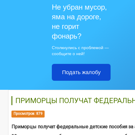
Не убран мусор,
яма на дороге,
не горит
фонарь?
Столкнулись с проблемой —
сообщите о ней!
Подать жалобу
ПРИМОРЦЫ ПОЛУЧАТ ФЕДЕРАЛЬН
Просмотров: 879
Приморцы получат федеральные детские пособия за 