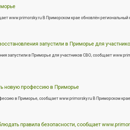
иморье
щает www.primorsky.ru В Приморском крае обновлён региональный
 восстановления запустили в Приморье для участник
ния запустили в Приморье для участников СВО, сообщает www.pri
ить новую профессию в Приморье
офессию в Приморье, сообщает www.primorsky.ru В Приморском кра
юдать правила безопасности, сообщает www.primor