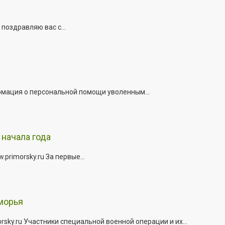
поздравляю вас с...
рмация о персональной помощи уволенным...
начала года
rimorsky.ru За первые...
морья
ky.ru Участники специальной военной операции и их...