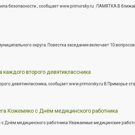
ла безопасности , сообщает www.primorsky.ru . ПАМЯТКА В ближа
иципального округа. Повестка заседания включает 10 вопросов. За
а каждого второго девятиклассника
ого девятиклассника, сообщает www.primorsky.ru В Приморье ста
ега Кожемяко с Днём медицинского работника
с Днём медицинского работника Уважаемые медицинские работник