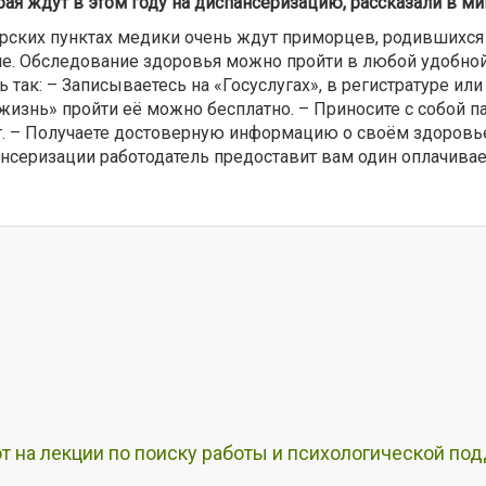
рая ждут в этом году на диспансеризацию, рассказали в 
ких пунктах медики очень ждут приморцев, родившихся в 19
арше. Обследование здоровья можно пройти в любой удобной
 так: – Записываетесь на «Госуслугах», в регистратуре и
изнь» пройти её можно бесплатно. – Приносите с собой п
ит. – Получаете достоверную информацию о своём здоров
нсеризации работодатель предоставит вам один оплачива
т на лекции по поиску работы и психологической по