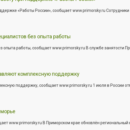
держке «Работы России», сообщает www.primorsky.ru Сотрудники р
ециалистов без опыта работы
з опыта работы, сообщает www.primorsky.ru В службе занятости Пр
тавляют комплексную поддержку
сную поддержку, сообщает www.primorsky.ru 1 июля в России отм
иморье
щает www.primorsky.ru В Приморском крае обновлён региональный