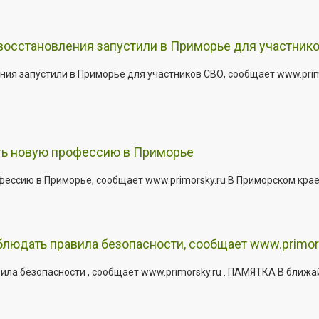
 восстановления запустили в Приморье для участник
ния запустили в Приморье для участников СВО, сообщает www.pri
ить новую профессию в Приморье
офессию в Приморье, сообщает www.primorsky.ru В Приморском кра
юдать правила безопасности, сообщает www.primor
ла безопасности , сообщает www.primorsky.ru . ПАМЯТКА В ближа