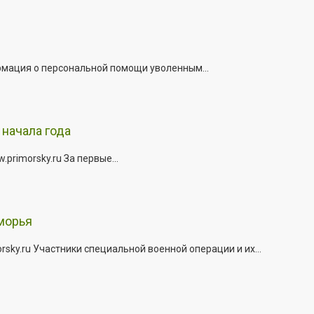
рмация о персональной помощи уволенным...
начала года
rimorsky.ru За первые...
морья
ky.ru Участники специальной военной операции и их...