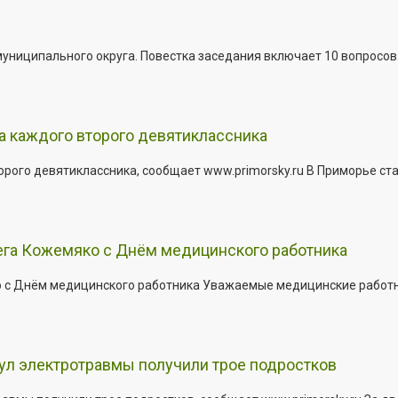
иципального округа. Повестка заседания включает 10 вопросов. За
а каждого второго девятиклассника
ого девятиклассника, сообщает www.primorsky.ru В Приморье ста
ега Кожемяко с Днём медицинского работника
с Днём медицинского работника Уважаемые медицинские работник
кул электротравмы получили трое подростков