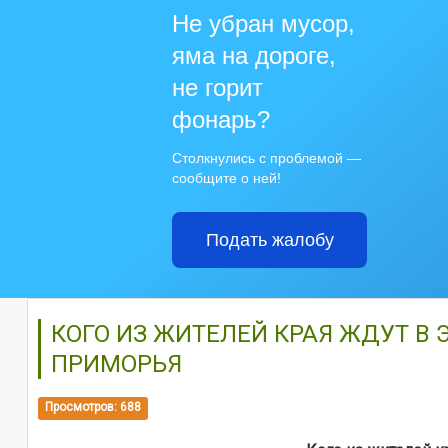
Не убран мусор,
яма на дороге,
не горит
фонарь?
Столкнулись с проблемой —
сообщите о ней!
Подать жалобу
КОГО ИЗ ЖИТЕЛЕЙ КРАЯ ЖДУТ В
ПРИМОРЬЯ
Просмотров: 688