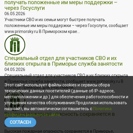
получать положенные им меры поддержки –
через Госуслуги
06.05.2026
Участники СВО и их семьи могут быстрее получать
положенные им меры поддержки – через Госуслуги, сообщает
www.primorsky.ru В Приморском крае...
Специальный отдел для участников СВО и их
близких открыла в Приморье служба занятости
04.05.2026
Специальный отдел для участников СВО и их близких открыла
в Приморье служба занятости, сообщает www.primorsky.ru В
Этот сайт использует файлы cookies и сервисы сбора
столице Приморья для участников...
технических данных посетителей (данные об IP-адресе,
местоположении и др.) для обеспечения работоспособности и
улучшения качества обслуживания.Продолжая использовать
наш сайт, вы автоматически соглашаетесь с
Политика
Высокая пожарная опасность сохраняется в
конфиденциальности сайта
.
Приморье
СОГЛАСЕН
04.05.2026
Высокая пожарная опасность сохраняется в Приморье,