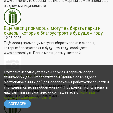
www.primorsky.ru Особый противопожарный режим ввели ещё
в одном муниципалитете...
Ещё месяц приморцы могут выбирать парки и
скверы, которые благоустроят в будущем году
12.05.2026
Ещё месяц приморцы могут выбирать парки и скверы,
которые благоустроят в будущем году, сообщает
www.primorsky.ru Ровно месяц есть у жителей...
Этот сайт использует файлы cookies и сервисы сбора
Поздравление с Днем Победы!
технических данных посетителей (данные об IP-адресе,
07.05.2026
местоположении и др.) для обеспечения работоспособности и
Уважаемые земляки! От имени депутатов Думы округа
улучшения качества обслуживания.Продолжая использовать
сердечно поздравляю вас с праздником – Днем Великой
наш сайт, вы автоматически соглашаетесь с
Политика
Победы! В этом празднике – история...
конфиденциальности сайта
.
СОГЛАСЕН