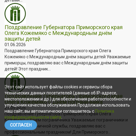
Поздравление Губернатора Приморского края
Олега Кожемяко с Международным днём
защиты детей
01.06.2026
Поздравление Губернатора Приморского края Олега
Кожемяко с Международным днём защиты детей Уважаемые
приморцы, поздравляю вас с Международным днём защиты
детей! Этот праздник...
Этот сайт использует файлы cookies и сервисы сбора
технических данных посетителей (данные об IP-адресе,
Поздравление Губернатора Приморского края
местоположении и др.) для обеспечения работоспособности и
Олега Кожемяко с Днём пограничника
улучшения качества обслуживания.Продолжая использовать
27.05.2026
наш сайт, вы автоматически соглашаетесь с
Политика
Поздравление Губернатора Приморского края Олега
конфиденциальности сайта
.
Кожемяко с Днём пограничника Уважаемые пограничники и
СОГЛАСЕН
ветераны пограничной службы, поздравляю вас с
профессиональным праздником! Для Приморского...