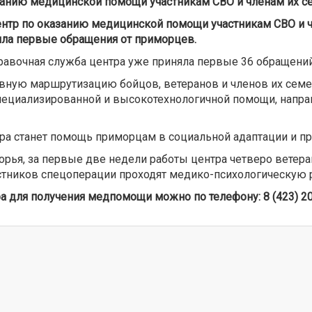
анию медицинской помощи участникам СВО и членам их с
тр по оказанию медицинской помощи участникам СВО и ч
яла первые обращения от приморцев.
авочная служба центра уже приняла первые 36 обращений 
ивную маршрутизацию бойцов, ветеранов и членов их семе
пециализированной и высокотехнологичной помощи, направ
а станет помощь приморцам в социальной адаптации и п
рья, за первые две недели работы центра четверо ветера
астников спецоперации проходят медико-психологическую 
а для получения медпомощи можно по телефону: 8 (423) 20