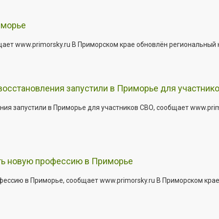
иморье
щает www.primorsky.ru В Приморском крае обновлён региональный
 восстановления запустили в Приморье для участник
ния запустили в Приморье для участников СВО, сообщает www.pri
ить новую профессию в Приморье
офессию в Приморье, сообщает www.primorsky.ru В Приморском кра