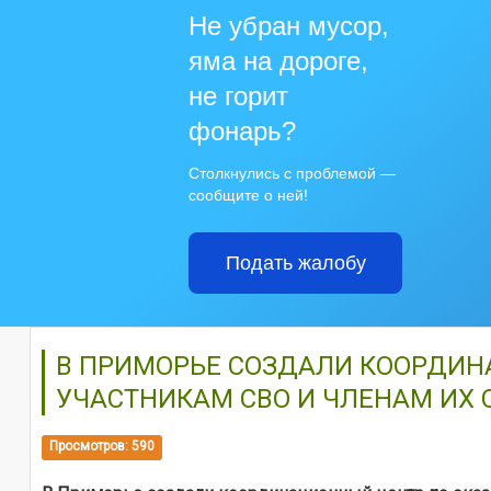
Не убран мусор,
яма на дороге,
не горит
фонарь?
Столкнулись с проблемой —
сообщите о ней!
Подать жалобу
В ПРИМОРЬЕ СОЗДАЛИ КООРДИ
УЧАСТНИКАМ СВО И ЧЛЕНАМ ИХ 
Просмотров: 590