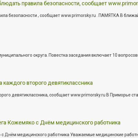
юдать правила безопасности, сообщает www.primor
ла безопасности , сообщает www.primorsky.ru . ПАМЯТКА В ближа
иципального округа. Повестка заседания включает 10 вопросов. За
а каждого второго девятиклассника
ого девятиклассника, сообщает www.primorsky.ru В Приморье ста
ега Кожемяко с Днём медицинского работника
с Днём медицинского работника Уважаемые медицинские работник