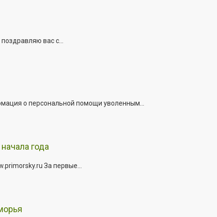
поздравляю вас с...
рмация о персональной помощи уволенным...
начала года
rimorsky.ru За первые...
морья