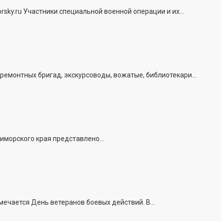
ky.ru Участники специальной военной операции и их...
емонтных бригад, экскурсоводы, вожатые, библиотекари...
иморского края представлено...
ечается День ветеранов боевых действий. В...