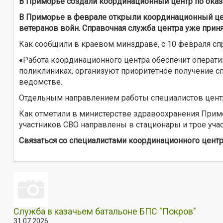
В Приморье создали координационный центр по оказ
В Приморье в феврале открыли координационный цен
ветеранов войн. Справочная служба центра уже прин
Как сообщили в краевом минздраве, с 10 февраля спр
«
Работа координационного центра обеспечит операт
поликлиниках, организуют приоритетное получение с
ведомстве.
Отдельным направлением работы специалистов центр
Как отметили в министерстве здравоохранения Примо
участников СВО направлены в стационары и трое уч
Связаться со специалистами координационного центр
Служба в казачьем батальоне БПС "Покров"
31.07.2026