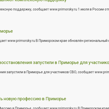
сную поддержку, сообщает www.primorsky.ru 1 июля в России отм
иморье
щает www.primorsky.ru В Приморском крае обновлён региональный
 восстановления запустили в Приморье для участник
ния запустили в Приморье для участников СВО, сообщает www.pri
ить новую профессию в Приморье
офессию в Приморье, сообщает www.primorsky.ru В Приморском кра