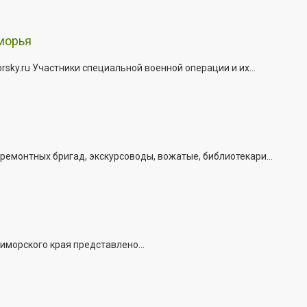
морья
ky.ru Участники специальной военной операции и их...
емонтных бригад, экскурсоводы, вожатые, библиотекари...
иморского края представлено...