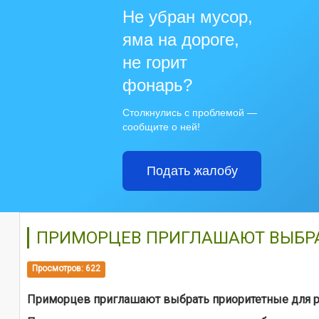
Не убран мусор,
яма на дороге,
не горит
фонарь?
Столкнулись с проблемой —
сообщите о ней!
Подать жалобу
ПРИМОРЦЕВ ПРИГЛАШАЮТ ВЫБРА
Просмотров: 622
Приморцев приглашают выбрать приоритетные для ре