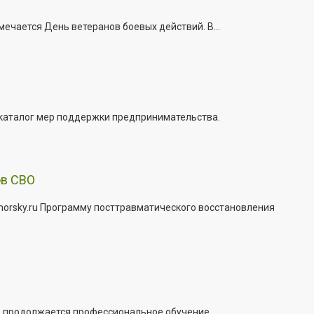
ечается День ветеранов боевых действий. В...
 каталог мер поддержки предпринимательства.
ов СВО
morsky.ru Программу посттравматического восстановления
е продолжается профессиональное обучение...