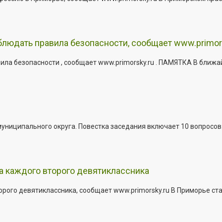
юдать правила безопасности, сообщает www.primor
ла безопасности , сообщает www.primorsky.ru . ПАМЯТКА В ближа
иципального округа. Повестка заседания включает 10 вопросов. За
а каждого второго девятиклассника
ого девятиклассника, сообщает www.primorsky.ru В Приморье ста