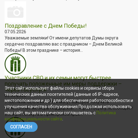
Поздравление с Днем Победы!
07.05.2026
Уважаемые земляки! От имени депутатов Думы округа
сердечно поздравляю вас с праздником – Днем Великой
Победы! В этом празднике – история...
Участники СВО и их семьи могут быстрее
получать положенные им меры поддержки –
Этот сайт использует файлы cookies и сервисы сбора
через Госуслуги
технических данных посетителей (данные об IP-адресе,
06.05.2026
местоположении и др.) для обеспечения работоспособности и
Участники СВО и их семьи могут быстрее получать
улучшения качества обслуживания.Продолжая использовать
положенные им меры поддержки – через Госуслуги, сообщает
наш сайт, вы автоматически соглашаетесь с
Политика
www.primorsky.ru В Приморском крае...
конфиденциальности сайта
.
СОГЛАСЕН