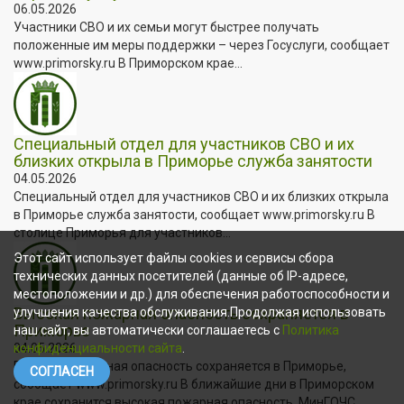
06.05.2026
Участники СВО и их семьи могут быстрее получать
положенные им меры поддержки – через Госуслуги, сообщает
www.primorsky.ru В Приморском крае...
Специальный отдел для участников СВО и их
близких открыла в Приморье служба занятости
04.05.2026
Специальный отдел для участников СВО и их близких открыла
в Приморье служба занятости, сообщает www.primorsky.ru В
столице Приморья для участников...
Этот сайт использует файлы cookies и сервисы сбора
технических данных посетителей (данные об IP-адресе,
местоположении и др.) для обеспечения работоспособности и
Высокая пожарная опасность сохраняется в
улучшения качества обслуживания.Продолжая использовать
Приморье
наш сайт, вы автоматически соглашаетесь с
Политика
04.05.2026
конфиденциальности сайта
.
Высокая пожарная опасность сохраняется в Приморье,
СОГЛАСЕН
сообщает www.primorsky.ru В ближайшие дни в Приморском
крае сохранится высокая пожарная опасность. МинГОЧС...