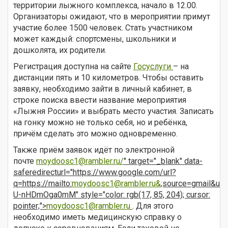
территории лыжного комплекса, начало в 12.00.
Организаторы ожидают, что в мероприятии примут
участие более 1500 человек. Стать участником
может каждый: спортсмены, школьники и
дошколята, их родители.
Регистрация доступна на сайте
Госуслуги
– на
дистанции пять и 10 километров. Чтобы оставить
заявку, необходимо зайти в личный кабинет, в
строке поиска ввести название мероприятия
«Лыжня России» и выбрать место участия. Записать
на гонку можно не только себя, но и ребёнка,
причём сделать это можно одновременно.
Также приём заявок идёт по электронной
почте
moydoosc1@rambler.ru
/
" target="_blank" data-
saferedirecturl="https://www.google.com/url?
q=https://mailto:
moydoosc1@rambler.ru&
;source=gmail&u
U-nHDmOga0mM" style="color: rgb(17, 85, 204); cursor:
pointer;">
moydoosc1@rambler.ru
. Для этого
необходимо иметь медицинскую справку о