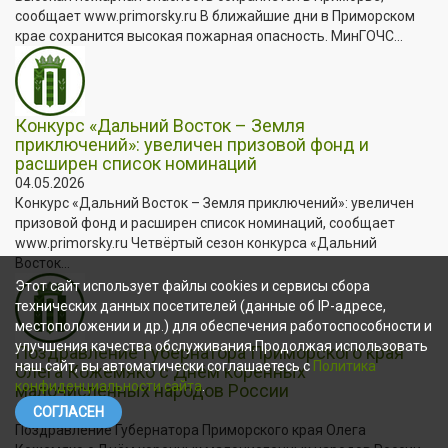
сообщает www.primorsky.ru В ближайшие дни в Приморском
крае сохранится высокая пожарная опасность. МинГОЧС...
Конкурс «Дальний Восток – Земля
приключений»: увеличен призовой фонд и
расширен список номинаций
04.05.2026
Конкурс «Дальний Восток – Земля приключений»: увеличен
призовой фонд и расширен список номинаций, сообщает
www.primorsky.ru Четвёртый сезон конкурса «Дальний
Восток...
Этот сайт использует файлы cookies и сервисы сбора
технических данных посетителей (данные об IP-адресе,
местоположении и др.) для обеспечения работоспособности и
улучшения качества обслуживания.Продолжая использовать
Поздравление Губернатора Приморского края
наш сайт, вы автоматически соглашаетесь с
Политика
Олега Кожемяко с Днём коренных
конфиденциальности сайта
.
малочисленных народов России
30.04.2026
СОГЛАСЕН
Поздравление Губернатора Приморского края Олега