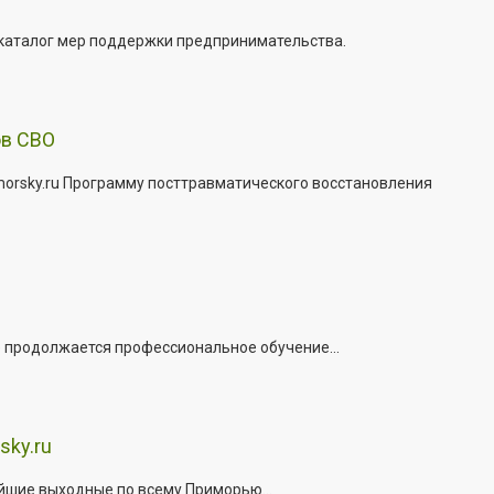
 каталог мер поддержки предпринимательства.
ов СВО
morsky.ru Программу посттравматического восстановления
е продолжается профессиональное обучение...
sky.ru
йшие выходные по всему Приморью...