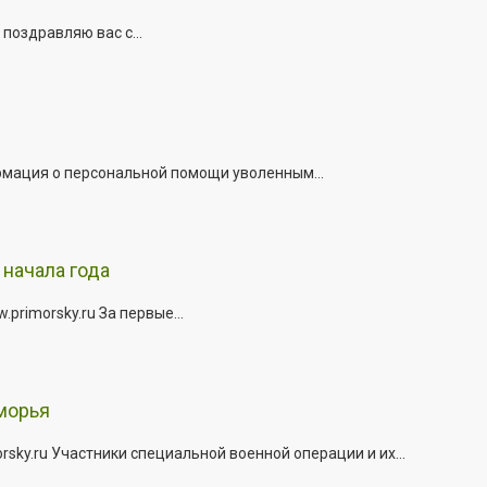
поздравляю вас с...
рмация о персональной помощи уволенным...
начала года
rimorsky.ru За первые...
морья
ky.ru Участники специальной военной операции и их...