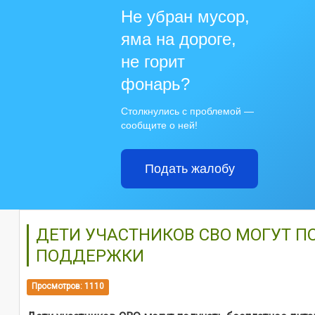
Не убран мусор,
яма на дороге,
не горит
фонарь?
Столкнулись с проблемой —
сообщите о ней!
Подать жалобу
ДЕТИ УЧАСТНИКОВ СВО МОГУТ П
ПОДДЕРЖКИ
Просмотров: 1110