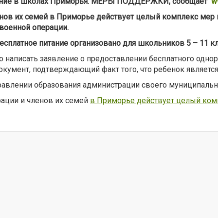
итание в школах Приморья. МЕРЫ ПОДДЕРЖКИ, сообщает
w
енов их семей в Приморье действует целый комплекс мер 
 военной операции.
бесплатное питание организовано для школьников 5 – 11 к
 написать заявление о предоставлении бесплатного однора
умент, подтверждающий факт того, что ребенок является
авлении образования администрации своего муниципально
рации и членов их семей
в Приморье действует целый ком