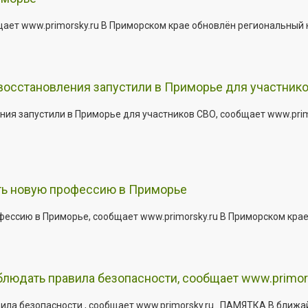
щает www.primorsky.ru В Приморском крае обновлён региональный
 восстановления запустили в Приморье для участник
ния запустили в Приморье для участников СВО, сообщает www.pri
ить новую профессию в Приморье
офессию в Приморье, сообщает www.primorsky.ru В Приморском кра
юдать правила безопасности, сообщает www.primor
ла безопасности , сообщает www.primorsky.ru . ПАМЯТКА В ближа