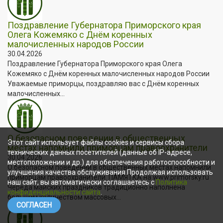
Поздравление Губернатора Приморского края
Олега Кожемяко с Днём коренных
малочисленных народов России
30.04.2026
Поздравление Губернатора Приморского края Олега
Кожемяко с Днём коренных малочисленных народов России
Уважаемые приморцы, поздравляю вас с Днём коренных
малочисленных...
О безопасном поведении в общественных
Этот сайт использует файлы cookies и сервисы сбора
местах напомнили приморцам правоохранители
технических данных посетителей (данные об IP-адресе,
30.04.2026
местоположении и др.) для обеспечения работоспособности и
О безопасном поведении в общественных местах напомнили
улучшения качества обслуживания.Продолжая использовать
приморцам правоохранители. ПАМЯТКА на www.primorsky.ru
наш сайт, вы автоматически соглашаетесь с
Политика
Череда майских праздников традиционно наполнена
конфиденциальности сайта
.
большим количеством массовых...
СОГЛАСЕН