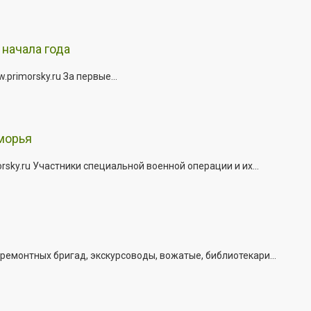
начала года
rimorsky.ru За первые...
морья
ky.ru Участники специальной военной операции и их...
емонтных бригад, экскурсоводы, вожатые, библиотекари...