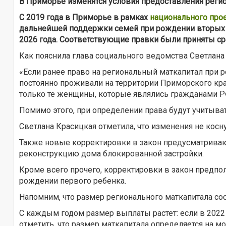
В Приморье изменятся условия предоставления регио
С 2019 года в Приморье в рамках
национального про
дальнейшей поддержки семей при рождении вторых д
2026 года. Соответствующие правки были приняты сра
Как пояснила глава социального ведомства Светлана
«Если ранее право на региональный маткапитал при 
постоянно проживали на территории Приморского края
только те женщины, которые являлись гражданами РФ
Помимо этого, при определении права будут учитыва
Светлана Красицкая отметила, что изменения не косн
Также новые корректировки в закон предусматриваю
реконструкцию дома блокированной застройки.
Кроме всего прочего, корректировки в закон предп
рождении первого ребенка.
Напомним, что размер регионального маткапитала со
С каждым годом размер выплаты растет: если в 2022 год
отметить, что размер маткапитала определяется на м