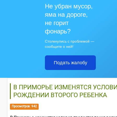
Не убран мусор,
яма на дороге,
не горит
фонарь?
Столкнулись с проблемой —
сообщите о ней!
Подать жалобу
В ПРИМОРЬЕ ИЗМЕНЯТСЯ УСЛОВ
РОЖДЕНИИ ВТОРОГО РЕБЕНКА
Просмотров: 942