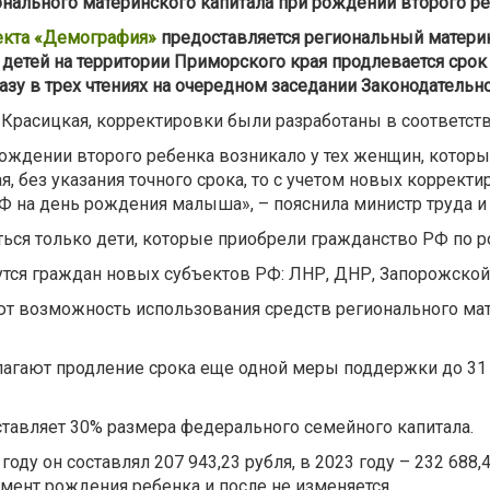
нального материнского капитала при рождении второго р
екта «Демография»
предоставляется региональный материн
етей на территории Приморского края продлевается срок
зу в трех чтениях на очередном заседании Законодательно
 Красицкая, корректировки были разработаны в соответс
рождении второго ребенка возникало у тех женщин, кото
, без указания точного срока, то с учетом новых коррект
 на день рождения малыша», – пояснила министр труда и 
ться только дети, которые приобрели гражданство РФ по 
утся граждан новых субъектов РФ: ЛНР, ДНР, Запорожской
т возможность использования средств регионального мат
олагают продление срока еще одной меры поддержки до 31
ставляет 30% размера федерального семейного капитала.
у он составлял 207 943,23 рубля, в 2023 году – 232 688,48
омент рождения ребенка и после не изменяется.