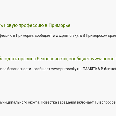
ить новую профессию в Приморье
офессию в Приморье, сообщает www.primorsky.ru В Приморском кра
юдать правила безопасности, сообщает www.primor
ла безопасности , сообщает www.primorsky.ru . ПАМЯТКА В ближа
иципального округа. Повестка заседания включает 10 вопросов. За