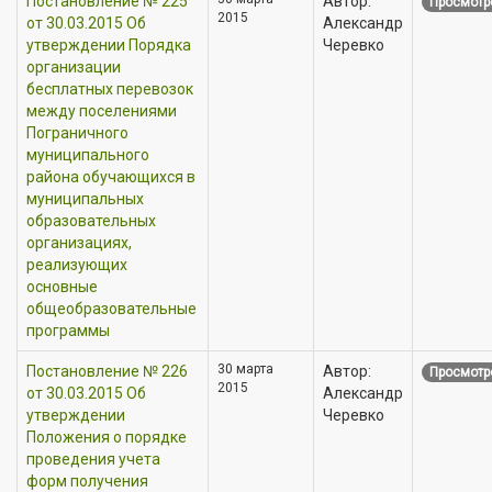
Постановление № 225
Автор:
Просмотр
2015
от 30.03.2015 Об
Александр
утверждении Порядка
Черевко
организации
бесплатных перевозок
между поселениями
Пограничного
муниципального
района обучающихся в
муниципальных
образовательных
организациях,
реализующих
основные
общеобразовательные
программы
30 марта
Постановление № 226
Автор:
Просмотр
2015
от 30.03.2015 Об
Александр
утверждении
Черевко
Положения о порядке
проведения учета
форм получения