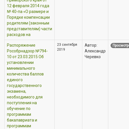
12 февраля 2014 года
№ 40-па «О размере и
Порядке компенсации
родителям (законным
представителям) части
расходов на
23 сентября
Распоряжение
Автор:
Просмотр
2019
Рособрнадзор №794-
Александр
10 от 23.03.2015 Об
Черевко
установлении
минимального
количества баллов
единого
государственного
экзамена,
необходимого для
поступления на
обучение по
программам
бакалавриата и
программам