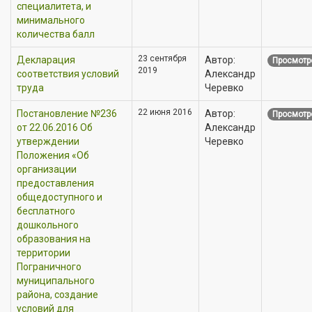
специалитета, и
минимального
количества балл
23 сентября
Декларация
Автор:
Просмотр
2019
соответствия условий
Александр
труда
Черевко
22 июня 2016
Постановление №236
Автор:
Просмотр
от 22.06.2016 Об
Александр
утверждении
Черевко
Положения «Об
организации
предоставления
общедоступного и
бесплатного
дошкольного
образования на
территории
Пограничного
муниципального
района, создание
условий для