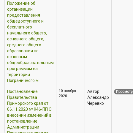
Положение об
организации
предоставления
общедоступного и
бесплатного
начального общего,
основного общего,
среднего общего
образования по
основным
общеобразовательным
программам на
территории
Пограничного м
10 ноября
Постановление
Автор:
Просмотр
2020
Правительства
Александр
Приморского края от
Черевко
06.11.2020 № 946-ПП О
внесении изменений в
постановление
Администрации
Приморского края от