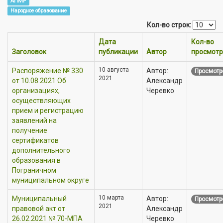
АПМР
Народное образование
Кол-во строк:
Дата
Кол-во
Заголовок
публикации
Автор
просмотр
10 августа
Распоряжение № 330
Автор:
Просмотр
2021
от 10.08.2021 Об
Александр
организациях,
Черевко
осуществляющих
прием и регистрацию
заявлений на
получение
сертификатов
дополнительного
образования в
Пограничном
муниципальном округе
10 марта
Муниципальный
Автор:
Просмотр
2021
правовой акт от
Александр
26.02.2021 № 70-МПА
Черевко