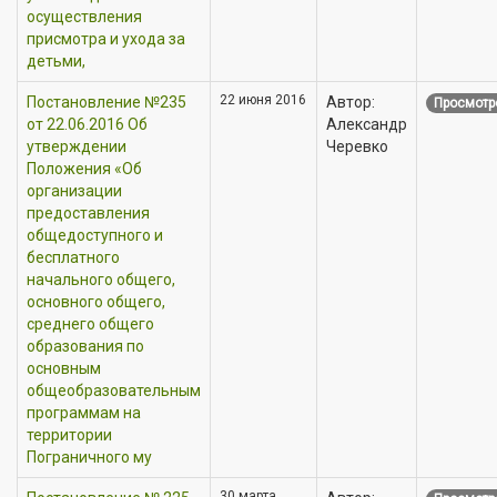
осуществления
присмотра и ухода за
детьми,
22 июня 2016
Постановление №235
Автор:
Просмотр
от 22.06.2016 Об
Александр
утверждении
Черевко
Положения «Об
организации
предоставления
общедоступного и
бесплатного
начального общего,
основного общего,
среднего общего
образования по
основным
общеобразовательным
программам на
территории
Пограничного му
30 марта