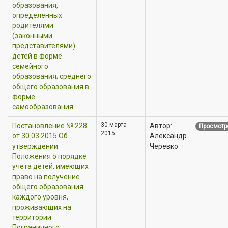
образования,
определенных
родителями
(законными
представителями)
детей в форме
семейного
образования; среднего
общего образования в
форме
самообразования
30 марта
Постановление № 228
Автор:
Просмотр
2015
от 30.03.2015 Об
Александр
утверждении
Черевко
Положения о порядке
учета детей, имеющих
право на получение
общего образования
каждого уровня,
проживающих на
территории
Пограничного