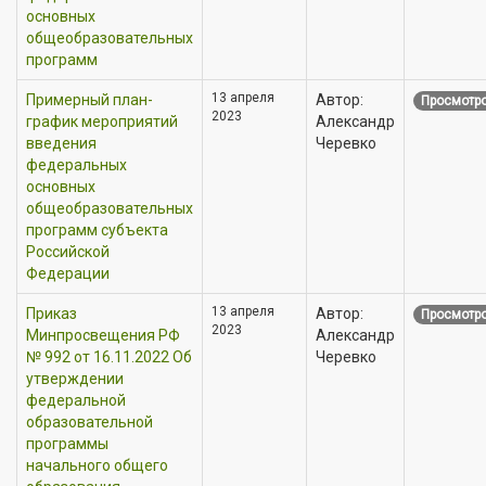
основных
общеобразовательных
программ
13 апреля
Примерный план-
Автор:
Просмотро
2023
график мероприятий
Александр
введения
Черевко
федеральных
основных
общеобразовательных
программ субъекта
Российской
Федерации
13 апреля
Приказ
Автор:
Просмотро
2023
Минпросвещения РФ
Александр
№ 992 от 16.11.2022 Об
Черевко
утверждении
федеральной
образовательной
программы
начального общего