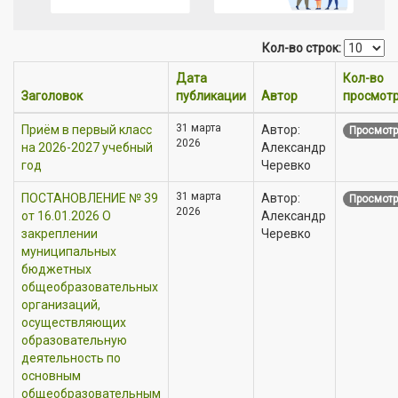
Кол-во строк:
Дата
Кол-во
Заголовок
публикации
Автор
просмот
31 марта
Приём в первый класс
Автор:
Просмотр
2026
на 2026-2027 учебный
Александр
год
Черевко
31 марта
ПОСТАНОВЛЕНИЕ № 39
Автор:
Просмотр
2026
от 16.01.2026 О
Александр
закреплении
Черевко
муниципальных
бюджетных
общеобразовательных
организаций,
осуществляющих
образовательную
деятельность по
основным
общеобразовательным