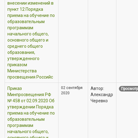
внесении изменений в
пункт 12 Порядка
приема на обучение по
образовательным
программам
начального общего,
основного общего и
среднего общего
образования,
утвержденного
приказом
Министерства
просвещения Российс
02 сентября
Приказ
Автор:
Просмотр
2020
Минпросвещения РФ
Александр
№ 458 от 02.09.2020 Об
Черевко
утверждении Порядка
приема на обучение по
образовательным
программам
начального общего,
основного общего и