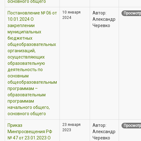
основного общего
10 января
Постановление № 06 от
Автор:
Просмотр
2024
10.01.2024 О
Александр
закреплении
Черевко
муниципальных
бюджетных
общеобразовательных
организаций,
осуществляющих
образовательную
деятельность по
основным
общеобразовательным
программам –
образовательным
программам
начального общего,
основного общего
23 января
Приказ
Автор:
Просмотр
2023
Минпросвещения РФ
Александр
№ 47 от 23.01.2023 О
Черевко