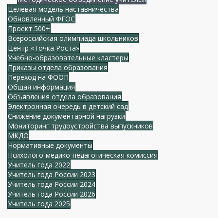
Целевая модель наставничества
Обновленный ФГОС
Проект 500+
Всероссийская олимпиада школьников
Центр «Точка Роста»
Учебно-образовательные кластеры
Приказы отдела образования
Переход на ФООП
Общая информация
Объявления отдела образования
Электронная очередь в детский сад
Снижение документарной нагрузки
Мониторинг трудоустройства выпускников
МКДО
Нормативные документы
Психолого-медико-педагогическая комиссия
Учитель года 2022
Учитель года России 2023
Учитель года России 2024
Учитель года России 2026
Учитель года 2025