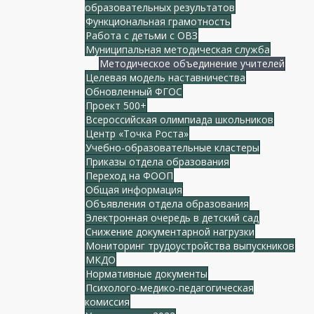
образовательных результатов
Функциональная грамотность
Работа с детьми с ОВЗ
Муниципальная методическая служба
Методическое объединение учителей
Целевая модель наставничества
Обновленный ФГОС
Проект 500+
Всероссийская олимпиада школьников
Центр «Точка Роста»
Учебно-образовательные кластеры
Приказы отдела образования
Переход на ФООП
Общая информация
Объявления отдела образования
Электронная очередь в детский сад
Снижение документарной нагрузки
Мониторинг трудоустройства выпускников
МКДО
Нормативные документы
Психолого-медико-педагогическая
комиссия