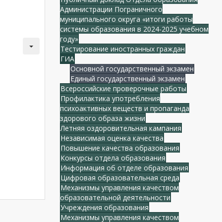
Администрации Пограничного
муниципального округа «итоги работы
системы образования в 2024-2025 учебном
году»
Тестирование иностранных граждан
ГИА
Основной государственный экзамен
Единый государственный экзамен
Всероссийские проверочные работы
Профилактика употребления
психоактивных веществ и пропаганда
здорового образа жизни
Летняя оздоровительная кампания
Независимая оценка качества
Повышение качества образования
Конкурсы отдела образования
Информация об отделе образования
Цифровая образовательная среда
Механизмы управления качеством
образовательной деятельности
Учреждения образования
Механизмы управления качеством