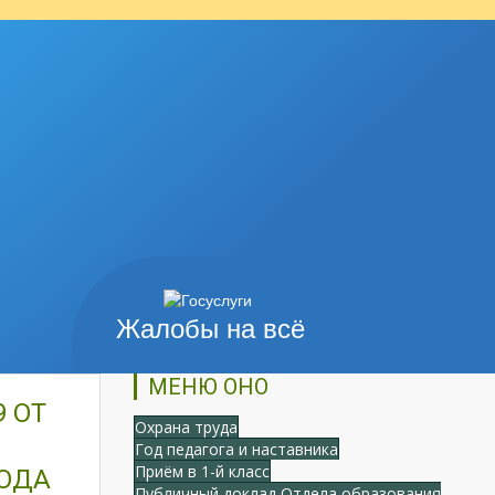
Жалобы на всё
МЕНЮ ОНО
 ОТ
Охрана труда
Год педагога и наставника
Приём в 1-й класс
ОДА
Публичный доклад Отдела образования