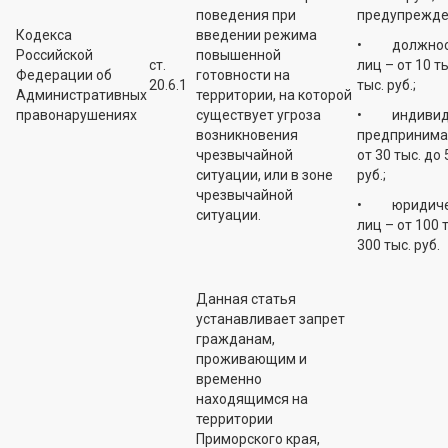
поведения при
предупрежде
Кодекса
введении режима
• должнос
Российской
повышенной
ст.
лиц – от 10 ты
Федерации об
готовности на
20.6.1
тыс. руб.;
Административных
территории, на которой
правонарушениях
существует угроза
• индивид
возникновения
предпринима
чрезвычайной
от 30 тыс. до 
ситуации, или в зоне
руб.;
чрезвычайной
• юридиче
ситуации.
лиц – от 100 
300 тыс. руб.
Данная статья
устанавливает запрет
гражданам,
проживающим и
временно
находящимся на
территории
Приморского края,