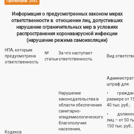
Просмотров: 2092
Информация о предусмотренных законом мерах
ответственности в отношении лиц, допустивших
нарушение ограничительных мер в условиях
распространения коронавирусной инфекции
(нарушение режима самоизоляции)
НПА, которым
№
За что наступает
предусмотрена
Вид ответств
статьи
ответственность
ответственность
Администрат
штраф для:
Нарушение
• граждан 
законодательства в
размере от 15
области обеспечения
40 тыс. руб.;
санитарно-
• должнос
эпидемиологического
лиц – от 50 т
благополучия
150 тыс. руб.;
населения,
Кодекса