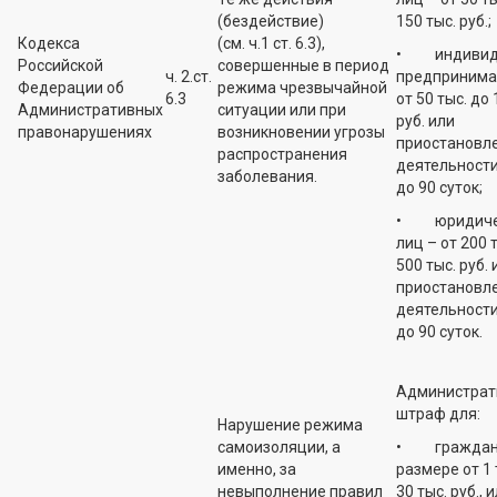
(бездействие)
150 тыс. руб.;
Кодекса
(см. ч.1 ст. 6.3),
• индивид
Российской
совершенные в период
ч. 2.ст.
предпринима
Федерации об
режима чрезвычайной
6.3
от 50 тыс. до 
Административных
ситуации или при
руб. или
правонарушениях
возникновении угрозы
приостановл
распространения
деятельности
заболевания.
до 90 суток;
• юридиче
лиц – от 200 
500 тыс. руб. 
приостановл
деятельности
до 90 суток.
Администрат
штраф для:
Нарушение режима
самоизоляции, а
• граждан 
именно, за
размере от 1 
невыполнение правил
30 тыс. руб., 