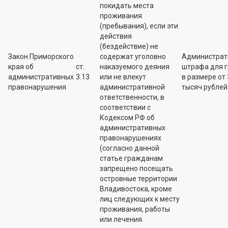
покидать места
проживания
(пребывания), если эти
действия
(бездействие) не
Закон Приморского
содержат уголовно
Администрат
края об
ст.
наказуемого деяния
штрафа для 
административных
3.13
или не влекут
в размере от 
правонарушения
административной
тысяч рублей
ответственности, в
соответствии с
Кодексом РФ об
административных
правонарушениях
(согласно данной
статье гражданам
запрещено посещать
островные территории
Владивостока, кроме
лиц следующих к месту
проживания, работы
или лечения.