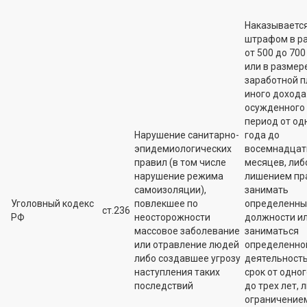
Наказываетс
штрафом в р
от 500 до 700 
или в размер
заработной п
иного дохода
осужденного 
период от од
Нарушение санитарно-
года до
эпидемиологических
восемнадцат
правил (в том числе
месяцев, либ
нарушение режима
лишением пр
самоизоляции),
занимать
Уголовный кодекс
повлекшее по
определенны
ст.236
РФ
неосторожности
должности и
массовое заболевание
заниматься
или отравление людей
определенно
либо создавшее угрозу
деятельност
наступления таких
срок от одног
последствий
до трех лет, 
ограничение