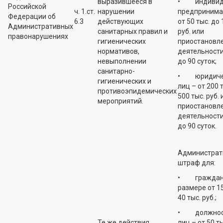
выразившееся в
• индивид
Российской
ч. 1.ст.
нарушении
предпринима
Федерации об
6.3
действующих
от 50 тыс. до 
Административных
санитарных правил и
руб. или
правонарушениях
гигиенических
приостановл
нормативов,
деятельности
невыполнении
до 90 суток;
санитарно-
• юридиче
гигиенических и
лиц – от 200 
противоэпидемических
500 тыс. руб. 
мероприятий.
приостановл
деятельности
до 90 суток.
Администрат
штраф для:
• граждан 
размере от 15
40 тыс. руб.;
• должнос
Те же действия
лиц – от 50 т