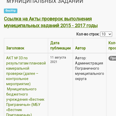
МУНИЦИПАЛЬНЫХ ЗАДАНИЙ
ФинУпр
Ссылка на Акты проверок выполнения
муниципальных заданий 2015 - 2017 годы
Кол-во строк:
Дата
Кол
Заголовок
публикации
Автор
про
11 августа
АКТ № 33 по
Автор:
Про
2021
результатам плановой
Администрация
камеральной
Пограничного
проверки (далее –
муниципального
контрольное
округа
мероприятие)
Муниципального
бюджетного
учреждения «Вестник
Приграничья» (МБУ
«Вестник
Приграничья»)