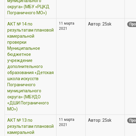
муниципального
округа» (МБУ «РЦКД
Пограничного МО»)
11 марта
АКТ № 14 по
Автор: 25sk
Про
2021
результатам плановой
камеральной
проверки
Муниципальное
бюджетное
учреждение
дополнительного
образования «Детская
школа искусств
Пограничного
муниципального
округа» (МБУДО
«ДШИ Пограничного
МО»)
11 марта
АКТ № 13 по
Автор: 25sk
Про
2021
результатам плановой
камеральной