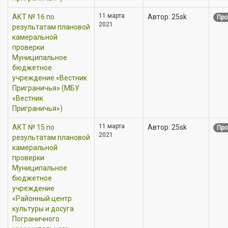
11 марта
АКТ № 16 по
Автор: 25sk
Про
2021
результатам плановой
камеральной
проверки
Муниципальное
бюджетное
учреждение «Вестник
Приграничья» (МБУ
«Вестник
Приграничья»)
11 марта
АКТ № 15 по
Автор: 25sk
Про
2021
результатам плановой
камеральной
проверки
Муниципальное
бюджетное
учреждение
«Районный центр
культуры и досуга
Пограничного