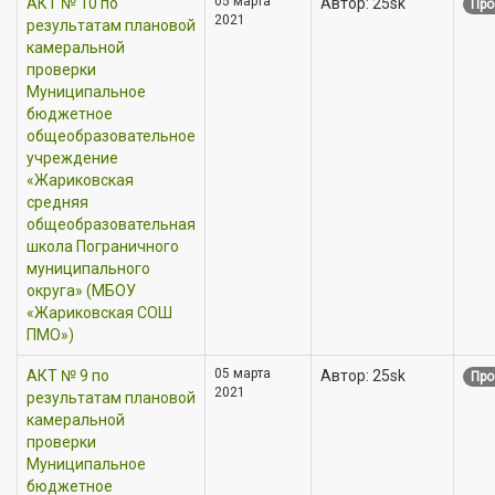
05 марта
АКТ № 10 по
Автор: 25sk
Про
2021
результатам плановой
камеральной
проверки
Муниципальное
бюджетное
общеобразовательное
учреждение
«Жариковская
средняя
общеобразовательная
школа Пограничного
муниципального
округа» (МБОУ
«Жариковская СОШ
ПМО»)
05 марта
АКТ № 9 по
Автор: 25sk
Про
2021
результатам плановой
камеральной
проверки
Муниципальное
бюджетное