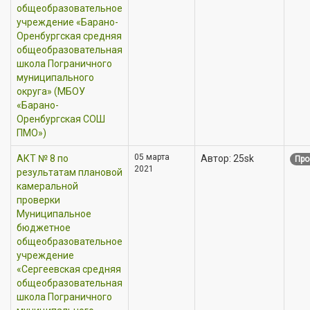
общеобразовательное
учреждение «Барано-
Оренбургская средняя
общеобразовательная
школа Пограничного
муниципального
округа» (МБОУ
«Барано-
Оренбургская СОШ
ПМО»)
05 марта
АКТ № 8 по
Автор: 25sk
Про
2021
результатам плановой
камеральной
проверки
Муниципальное
бюджетное
общеобразовательное
учреждение
«Сергеевская средняя
общеобразовательная
школа Пограничного