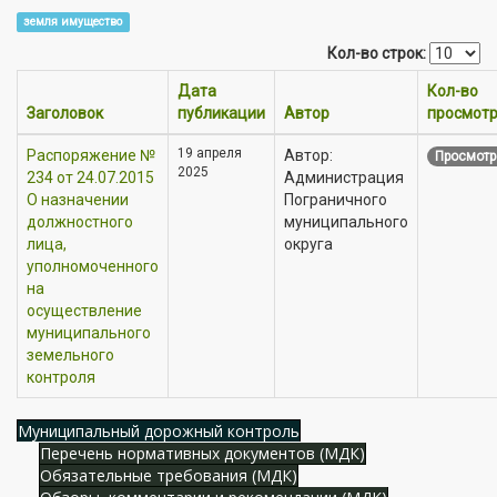
земля имущество
Кол-во строк:
Дата
Кол-во
Заголовок
публикации
Автор
просмот
19 апреля
Распоряжение №
Автор:
Просмотр
2025
234 от 24.07.2015
Администрация
О назначении
Пограничного
должностного
муниципального
лица,
округа
уполномоченного
на
осуществление
муниципального
земельного
контроля
Муниципальный дорожный контроль
Перечень нормативных документов (МДК)
Обязательные требования (МДК)