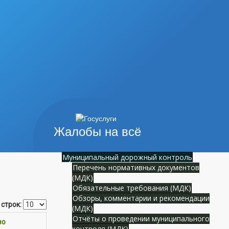
Жалобы на всё
Муниципальный дорожный контроль
Перечень нормативных документов
(МДК)
Обязательные требования (МДК)
Обзоры, комментарии и рекомендации
 строк:
(МДК)
Отчёты о проведении муниципального
во
контроля (МДК)