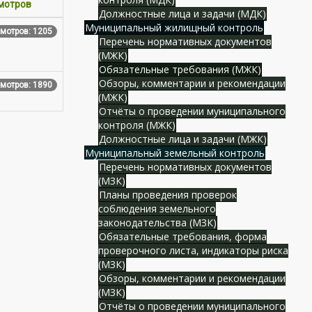
мотров
Должностные лица и задачи (МДК)
Муниципальный жилищный контроль
мотров: 1205
Перечень нормативных документов
(МЖК)
Обязательные требования (МЖК)
Обзоры, комментарии и рекомендации
мотров: 1890
(МЖК)
Отчёты о проведении муниципального
контроля (МЖК)
Должностные лица и задачи (МЖК)
Муниципальный земельный контроль
Перечень нормативных документов
(МЗК)
Планы проведения проверок
соблюдения земельного
законодательства (МЗК)
Обязательные требования, форма
проверочного листа, индикаторы риска
(МЗК)
Обзоры, комментарии и рекомендации
(МЗК)
Отчёты о проведении муниципального