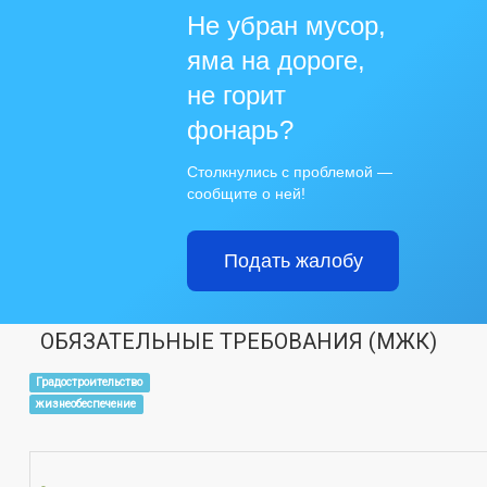
Не убран мусор,
яма на дороге,
не горит
фонарь?
Столкнулись с проблемой —
сообщите о ней!
Подать жалобу
ОБЯЗАТЕЛЬНЫЕ ТРЕБОВАНИЯ (МЖК)
Градостроительство
жизнеобеспечение