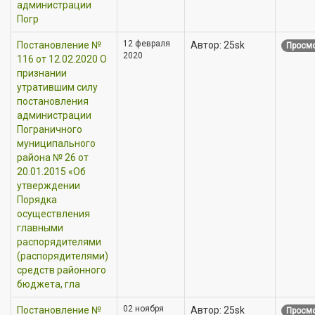
администрации
Погр
12 февраля
Постановление №
Автор: 25sk
Просмо
2020
116 от 12.02.2020 О
признании
утратившим силу
постановления
администрации
Пограничного
муниципального
района № 26 от
20.01.2015 «Об
утверждении
Порядка
осуществления
главными
распорядителями
(распорядителями)
средств районного
бюджета, гла
02 ноября
Постановление №
Автор: 25sk
Просмо