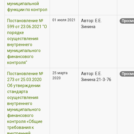
муниципальной
функции по контрол
01 июля 2021
Постановление №
Автор: Е.Е.
Просмо
599 от 23.06.2021 "О
Зинина
порядке
осуществления
внутреннего
муниципального
финансового
контроля"
25 марта
Постановление №
Автор: Е.Е.
Просмо
2020
273 от 25.03.2020
Зинина 21-3-76
Об утверждении
стандарта
осуществления
внутреннего
муниципального
финансового
контроля «Общие
требования к
внутренней