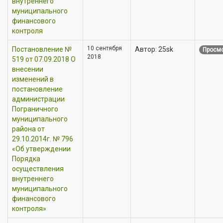
внутреннего
муниципального
финансового
контроля
10 сентября
Постановление №
Автор: 25sk
Просмо
2018
519 от 07.09.2018 О
внесении
изменений в
постановление
администрации
Пограничного
муниципального
района от
29.10.2014г. № 796
«Об утверждении
Порядка
осуществления
внутреннего
муниципального
финансового
контроля»