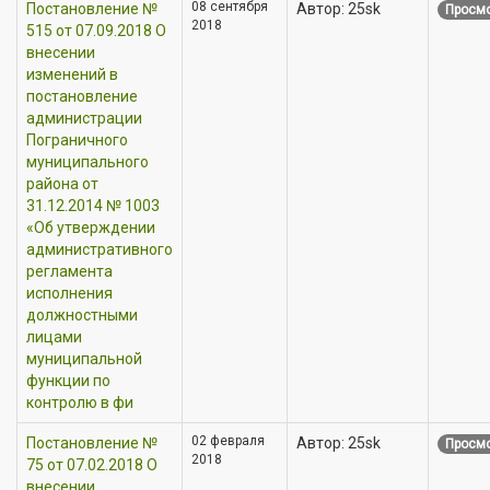
08 сентября
Постановление №
Автор: 25sk
Просмо
2018
515 от 07.09.2018 О
внесении
изменений в
постановление
администрации
Пограничного
муниципального
района от
31.12.2014 № 1003
«Об утверждении
административного
регламента
исполнения
должностными
лицами
муниципальной
функции по
контролю в фи
02 февраля
Постановление №
Автор: 25sk
Просмо
2018
75 от 07.02.2018 О
внесении