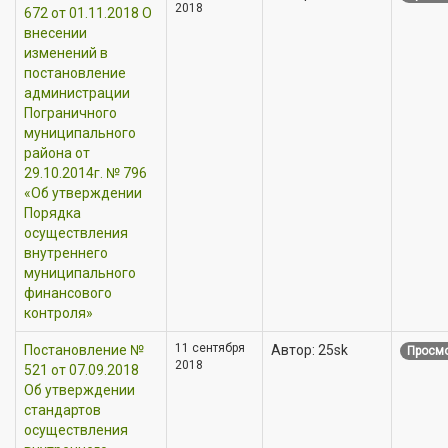
2018
672 от 01.11.2018 О
внесении
изменений в
постановление
администрации
Пограничного
муниципального
района от
29.10.2014г. № 796
«Об утверждении
Порядка
осуществления
внутреннего
муниципального
финансового
контроля»
11 сентября
Постановление №
Автор: 25sk
Просмо
2018
521 от 07.09.2018
Об утверждении
стандартов
осуществления