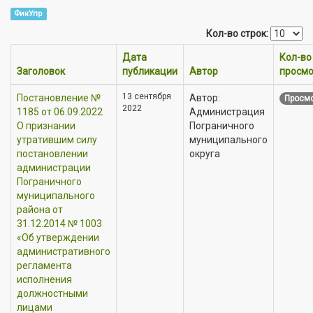
ФинУпр
Кол-во строк:
Дата
Кол-во
Заголовок
публикации
Автор
просмо
13 сентября
Постановление №
Автор:
Просмо
2022
1185 от 06.09.2022
Администрация
О признании
Пограничного
утратившим силу
муниципального
постановлении
округа
администрации
Пограничного
муниципального
района от
31.12.2014 № 1003
«Об утверждении
административного
регламента
исполнения
должностными
лицами