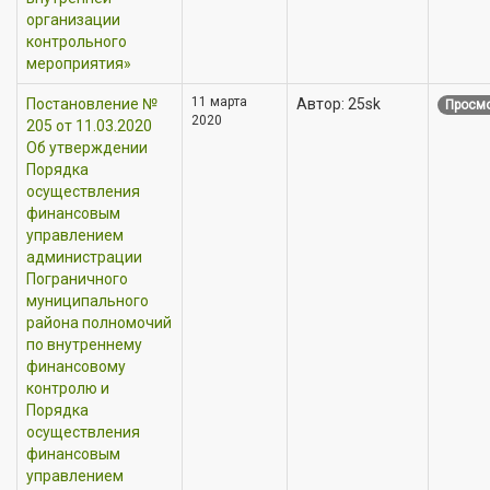
организации
контрольного
мероприятия»
11 марта
Постановление №
Автор: 25sk
Просмо
2020
205 от 11.03.2020
Об утверждении
Порядка
осуществления
финансовым
управлением
администрации
Пограничного
муниципального
района полномочий
по внутреннему
финансовому
контролю и
Порядка
осуществления
финансовым
управлением