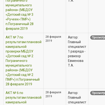
Пограничного
Т.А.
муниципального
района» (МБДОУ
«Детский сад № 3
«Ручеек» ПМР»)
п.Пограничный 28
февраля 2019
28 февраля
АКТ № 7 по
Автор:
Просмотр
2019
результатам плановой
Главный
камеральной
специалист
проверки МБДОУ
1 разряда -
«Детский сад № 2
ревизор
Пограничного
Евменова
муниципального
Т.А.
района» (МБДОУ
«Детский сад № 2
ПМР») п.Пограничный
28 февраля 2019
28 февраля
АКТ № 6 по
Автор:
Просмотр
2019
результатам плановой
Главный
камеральной
специалист