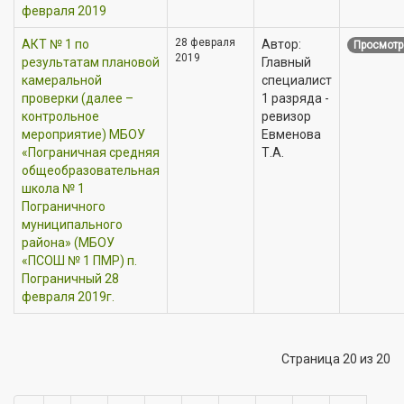
февраля 2019
28 февраля
АКТ № 1 по
Автор:
Просмотр
2019
результатам плановой
Главный
камеральной
специалист
проверки (далее –
1 разряда -
контрольное
ревизор
мероприятие) МБОУ
Евменова
«Пограничная средняя
Т.А.
общеобразовательная
школа № 1
Пограничного
муниципального
района» (МБОУ
«ПСОШ № 1 ПМР) п.
Пограничный 28
февраля 2019г.
Страница 20 из 20