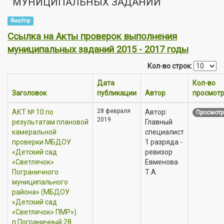
МУНИЦИПАЛЬНЫХ ЗАДАНИЙ
ФинУпр
Ссылка на Акты проверок выполнения
муниципальных заданий 2015 - 2017 годы
Кол-во строк:
Дата
Кол-во
Заголовок
публикации
Автор
просмот
28 февраля
АКТ № 10 по
Автор:
Просмотр
2019
результатам плановой
Главный
камеральной
специалист
проверки МБДОУ
1 разряда -
«Детский сад
ревизор
«Светлячок»
Евменова
Пограничного
Т.А.
муниципального
района» (МБДОУ
«Детский сад
«Светлячок» ПМР»)
п.Пограничный 28