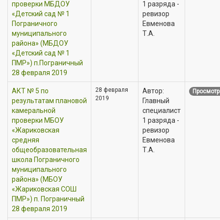
проверки МБДОУ
1 разряда -
«Детский сад № 1
ревизор
Пограничного
Евменова
муниципального
Т.А.
района» (МБДОУ
«Детский сад № 1
ПМР») п.Пограничный
28 февраля 2019
28 февраля
АКТ № 5 по
Автор:
Просмотр
2019
результатам плановой
Главный
камеральной
специалист
проверки МБОУ
1 разряда -
«Жариковская
ревизор
средняя
Евменова
общеобразовательная
Т.А.
школа Пограничного
муниципального
района» (МБОУ
«Жариковская СОШ
ПМР») п. Пограничный
28 февраля 2019