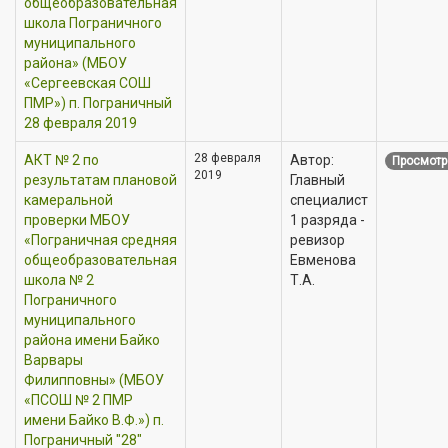
общеобразовательная
школа Пограничного
муниципального
района» (МБОУ
«Сергеевская СОШ
ПМР») п. Пограничный
28 февраля 2019
28 февраля
АКТ № 2 по
Автор:
Просмотр
2019
результатам плановой
Главный
камеральной
специалист
проверки МБОУ
1 разряда -
«Пограничная средняя
ревизор
общеобразовательная
Евменова
школа № 2
Т.А.
Пограничного
муниципального
района имени Байко
Варвары
Филипповны» (МБОУ
«ПСОШ № 2 ПМР
имени Байко В.Ф.») п.
Пограничный "28"