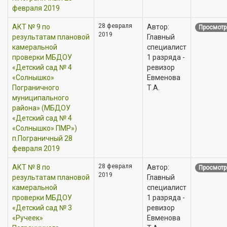
февраля 2019
28 февраля
АКТ № 9 по
Автор:
Просмотр
2019
результатам плановой
Главный
камеральной
специалист
проверки МБДОУ
1 разряда -
«Детский сад № 4
ревизор
«Солнышко»
Евменова
Пограничного
Т.А.
муниципального
района» (МБДОУ
«Детский сад № 4
«Солнышко» ПМР»)
п.Пограничный 28
февраля 2019
28 февраля
АКТ № 8 по
Автор:
Просмотр
2019
результатам плановой
Главный
камеральной
специалист
проверки МБДОУ
1 разряда -
«Детский сад № 3
ревизор
«Ручеек»
Евменова