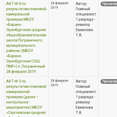
28 февраля
АКТ № 4 по
Автор:
Просмотр
2019
результатам плановой
Главный
камеральной
специалист
проверки МБОУ
1 разряда -
«Барано-
ревизор
Оренбургская средняя
Евменова
общеобразовательная
Т.А.
школа Пограничного
муниципального
района» (МБОУ
«Барано-
Оренбургская СОШ
ПМР») п. Пограничный
28 февраля 2019
28 февраля
АКТ № 3 по
Автор:
Просмотр
2019
результатам плановой
Главный
камеральной
специалист
проверки (далее –
1 разряда -
контрольное
ревизор
мероприятие) МБОУ
Евменова
«Сергеевская средняя
Т.А.