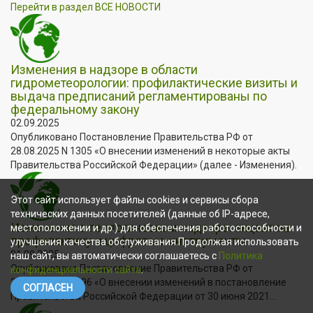
Перейти в раздел ВСЕ НОВОСТИ
Изменения в надзоре в области
гидрометеорологии: профилактические визиты и
выдача предписаний регламентированы по
федеральному закону
02.09.2025
Опубликовано Постановление Правительства РФ от
28.08.2025 N 1305 «О внесении изменений в некоторые акты
Правительства Российской Федерации» (далее - Изменения).
Этот сайт использует файлы cookies и сервисы сбора
технических данных посетителей (данные об IP-адресе,
Изменения в геологическом надзоре: акцент на
местоположении и др.) для обеспечения работоспособности и
профилактику и цифровые инструменты
улучшения качества обслуживания.Продолжая использовать
01.09.2025
наш сайт, вы автоматически соглашаетесь с
Политика
Опубликовано Постановление Правительства РФ от
конфиденциальности сайта
.
27.08.2025 N 1296 «О внесении изменений в постановление
СОГЛАСЕН
Правительства Российской Федерации от 30 июня 2021...