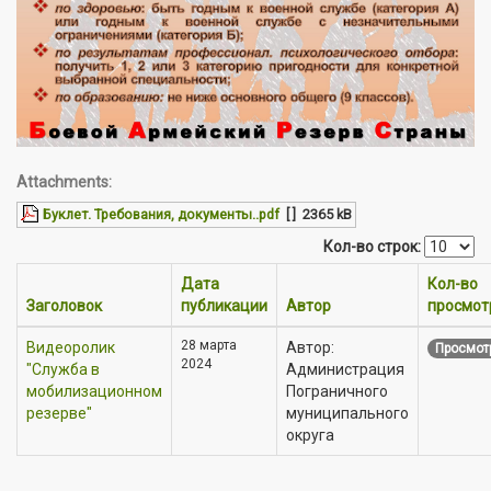
Attachments:
Буклет. Требования, документы..pdf
[ ]
2365 kB
Кол-во строк:
Дата
Кол-во
Заголовок
публикации
Автор
просмот
28 марта
Видеоролик
Автор:
Просмот
2024
"Служба в
Администрация
мобилизационном
Пограничного
резерве"
муниципального
округа