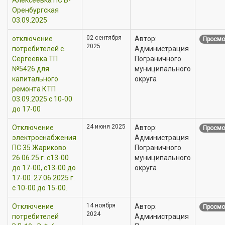
Оренбургская
03.09.2025
02 сентября
отключение
Автор:
Просмо
2025
потребителей с.
Администрация
Сергеевка ТП
Пограничного
№5426 для
муниципального
капитального
округа
ремонта КТП
03.09.2025 с 10-00
до 17-00
24 июня 2025
Отключение
Автор:
Просмо
электроснабжения
Администрация
ПС 35 Жариково
Пограничного
26.06.25 г. с13-00
муниципального
до 17-00, с13-00 до
округа
17-00. 27.06.2025 г.
с 10-00 до 15-00.
14 ноября
Отключение
Автор:
Просмо
2024
потребителей
Администрация