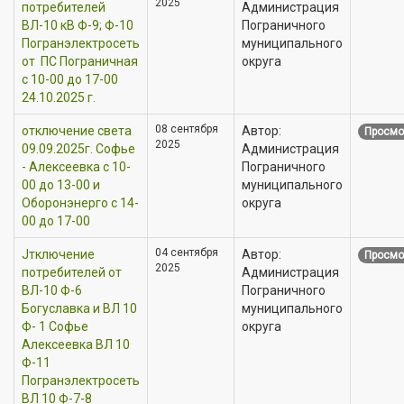
2025
потребителей
Администрация
ВЛ-10 кВ Ф-9; Ф-10
Пограничного
Погранэлектросеть
муниципального
от ПС Пограничная
округа
с 10-00 до 17-00
24.10.2025 г.
08 сентября
отключение света
Автор:
Просмо
2025
09.09.2025г. Софье
Администрация
- Алексеевка с 10-
Пограничного
00 до 13-00 и
муниципального
Оборонэнерго с 14-
округа
00 до 17-00
04 сентября
Jтключение
Автор:
Просмо
2025
потребителей от
Администрация
ВЛ-10 Ф-6
Пограничного
Богуславка и ВЛ 10
муниципального
Ф- 1 Софье
округа
Алексеевка ВЛ 10
Ф-11
Погранэлектросеть
ВЛ 10 Ф-7-8