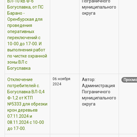
ВЛ-10 кВ Ф-6
Пограничного
Богуславка, от ПС
муниципального
Барано -
округа
Оренбурская для
проведения
оперативных
переключений с
10-00 до 17-00. И
выполнения работ
по чистке охранной
зоны ВЛ с
Богуславка
06 ноября
Отключение
Автор:
Просмо
2024
потребителей с.
Администрация
Богуславка ВЛ-0,4
Пограничного
Ф-1,2 от КТП
муниципального
№5333 для обрезки
округа
крон деревьев
07.11.2024 и
08.11.2024 с 10-00
до 17-00.