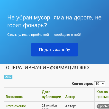
Не убран мусор, яма на дороге, не
горит фонарь?
Столкнулись с проблемой — сообщите о ней!
Подать жалобу
ОПЕРАТИВНАЯ ИНФОРМАЦИЯ ЖКХ
ЖКХ
Кол-во строк:
Дата
Кол-во
Заголовок
публикации
Автор
просмо
23 октября
Отключение
Автор:
Просмо