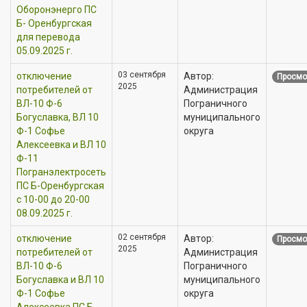
Оборонэнерго ПС
Б- Оренбургская
для перевода
05.09.2025 г.
03 сентября
отключение
Автор:
Просмо
2025
потребителей от
Администрация
ВЛ-10 Ф-6
Пограничного
Богуславка, ВЛ 10
муниципального
Ф-1 Софье
округа
Алексеевка и ВЛ 10
Ф-11
Погранэлектросеть
ПС Б-Оренбургская
с 10-00 до 20-00
08.09.2025 г.
02 сентября
отключение
Автор:
Просмо
2025
потребителей от
Администрация
ВЛ-10 Ф-6
Пограничного
Богуславка и ВЛ 10
муниципального
Ф-1 Софье
округа
Алексеевка ПС Б-