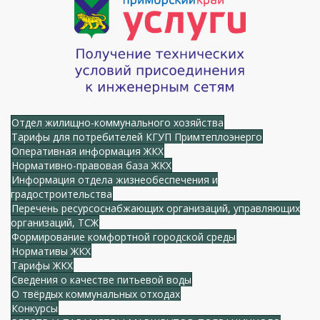
Отдел жилищно-коммунального хозяйства
Тарифы для потребителей КГУП Примтеплоэнерго
Оперативная информация ЖКХ
Нормативно-правовая база ЖКХ
Информация отдела жизнеобеспечения и
градостроительства
Перечень ресурсоснабжающих организаций, управляющих
организаций, ТСЖ
Формирование комфортной городской среды
Нормативы ЖКХ
Тарифы ЖКХ
Сведения о качестве питьевой воды
О твёрдых коммунальных отходах
Конкурсы