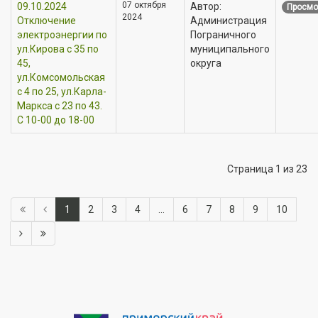
07 октября
09.10.2024
Автор:
Просмо
2024
Отключение
Администрация
электроэнергии по
Пограничного
ул.Кирова с 35 по
муниципального
45,
округа
ул.Комсомольская
с 4 по 25, ул.Карла-
Маркса с 23 по 43.
С 10-00 до 18-00
Страница 1 из 23
1
2
3
4
...
6
7
8
9
10