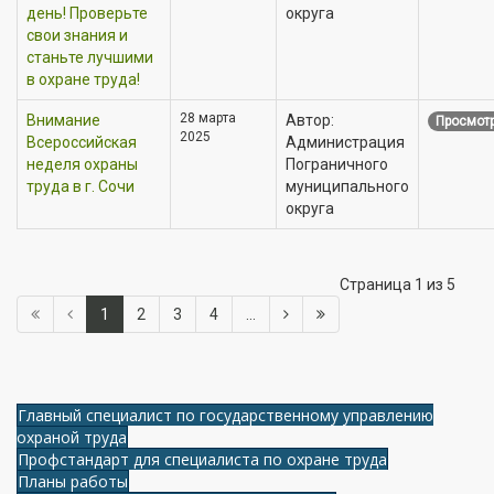
день! Проверьте
округа
свои знания и
станьте лучшими
в охране труда!
28 марта
Внимание
Автор:
Просмотр
2025
Всероссийская
Администрация
неделя охраны
Пограничного
труда в г. Сочи
муниципального
округа
Страница 1 из 5
1
2
3
4
...
Главный специалист по государственному управлению
охраной труда
Профстандарт для специалиста по охране труда
Планы работы