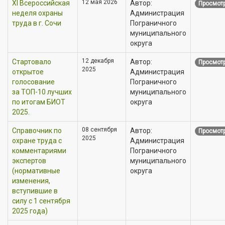
12 мая 2026
XI Всероссийская
Автор:
Просмотр
неделя охраны
Администрация
труда в г. Сочи
Пограничного
муниципального
округа
12 декабря
Стартовало
Автор:
Просмотр
2025
открытое
Администрация
голосование
Пограничного
за ТОП-10 лучших
муниципального
по итогам БИОТ
округа
2025.
08 сентября
Справочник по
Автор:
Просмотр
2025
охране труда с
Администрация
комментариями
Пограничного
экспертов
муниципального
(нормативные
округа
изменения,
вступившие в
силу с 1 сентября
2025 года)