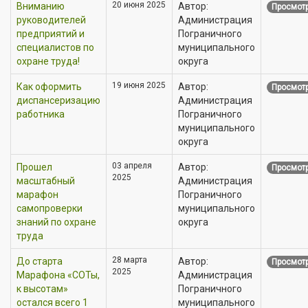
20 июня 2025
Вниманию
Автор:
Просмотр
руководителей
Администрация
предприятий и
Пограничного
специалистов по
муниципального
охране труда!
округа
19 июня 2025
Как оформить
Автор:
Просмотр
диспансеризацию
Администрация
работника
Пограничного
муниципального
округа
03 апреля
Прошел
Автор:
Просмотр
2025
масштабный
Администрация
марафон
Пограничного
самопроверки
муниципального
знаний по охране
округа
труда
28 марта
До старта
Автор:
Просмотр
2025
Марафона «СОТы,
Администрация
к высотам»
Пограничного
остался всего 1
муниципального