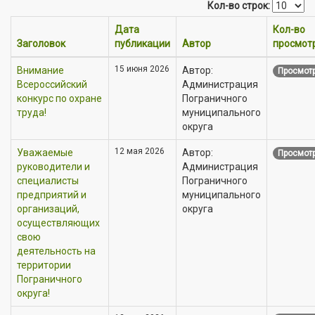
Кол-во строк:
Дата
Кол-во
Заголовок
публикации
Автор
просмот
15 июня 2026
Внимание
Автор:
Просмотр
Всероссийский
Администрация
конкурс по охране
Пограничного
труда!
муниципального
округа
12 мая 2026
Уважаемые
Автор:
Просмотр
руководители и
Администрация
специалисты
Пограничного
предприятий и
муниципального
организаций,
округа
осуществляющих
свою
деятельность на
территории
Пограничного
округа!