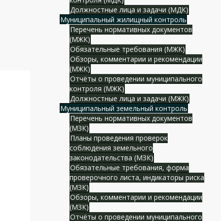
Должностные лица и задачи (МДК)
Муниципальный жилищный контроль
Перечень нормативных документов
(МЖК)
Обязательные требования (МЖК)
Обзоры, комментарии и рекомендации
(МЖК)
Отчёты о проведении муниципального
контроля (МЖК)
Должностные лица и задачи (МЖК)
Муниципальный земельный контроль
Перечень нормативных документов
(МЗК)
Планы проведения проверок
соблюдения земельного
законодательства (МЗК)
Обязательные требования, форма
проверочного листа, индикаторы риска
(МЗК)
Обзоры, комментарии и рекомендации
(МЗК)
Отчёты о проведении муниципального