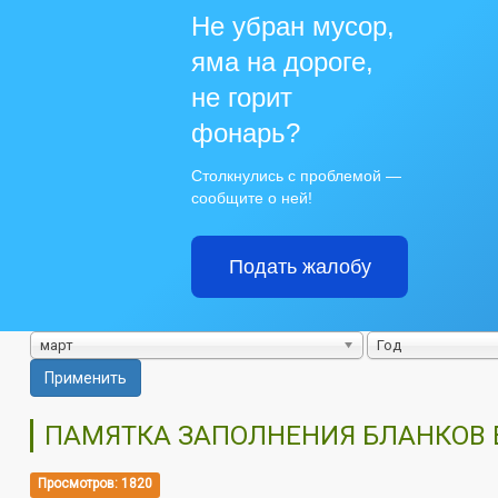
Не убран мусор,
яма на дороге,
не горит
фонарь?
Столкнулись с проблемой —
сообщите о ней!
Подать жалобу
март
Год
Применить
ПАМЯТКА ЗАПОЛНЕНИЯ БЛАНКОВ 
Просмотров: 1820