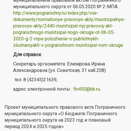
муниципальным правовым актом Пограничного
муниципального округа от 06.05.2020 № 2-МПА
http://www.pogranichny.ru/index.php/vse-
dokumenty/normativnye-pravovye-akty/munitsipalnye-
pravovye-akty/2440-munitsipal-nyj-pravovoj-akt-
pogranichnogo-munitsipal-nogo-okruga-ot-06-05-
2020-g-2-mpa-polozhenie-o-publichnykh-
slushaniyakh-v-pogranichnom-munitsipal-nom-okruge
Для справок
.
Секретарь оргкомитета: Елизарова Ирина
Александровна (ул. Советская, 31 каб.208)
тел. 8 (42345)21639;
адрес электронной почты :
fin450@bk.ru
.
Проект муниципального правового акта Пограничного
муниципального округа «О бюджете Пограничного
муниципального округа на 2023 год и плановый
период 2024 и 2025 годов»