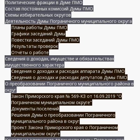
Политические фракции в Думе ПМО
Состав постоянных комиссий Думы ПМО
Схемы избирательных округов
Деятельность Думы Пограничного муниципального округа
Планы работы Думы ПМО
Графики заседаний Думы
Повестки заседаний Думы ПМО
Результаты проверок
Отчёты о работе
Сведения о доходах, имуществе и обязательствах
имущественного характера
Сведения о доходах и расходах аппарата Думы ПМО
Сведения о доходах и расходах депутатов Думы ПМО
О преобразовании Пограничного муниципального района в
округ
Закон Приморского края № 569-КЗ от 16.09.2019 "О
Пограничном муниципальном округе"
Документы поселений
Решения Думы о преобразовании Пограничного
муниципального района в округ
Проект Закона Приморского края о Пограничном
муниципальном округе
Конкурс на замещение должности главы Пограничного