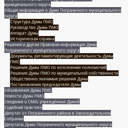
муниципального округа
Общая информация о Думе Пограничного муниципального
округа
Структура Думы ПМО
Руководство Думы ПМО
Аппарат Думы
Историческая справка
Решения и другая Правовая информация Думы
Пограничного муниципального округа
Документы, регламентирующие деятельность Думы
ПМО
Решения Думы ПМО по исполнению полномочий
Решения Думы ПМО по муниципальной собственности
Общественно значимые решения Думы
Постановления председателя Думы
Объявления Думы ПМО
Новости Думы ПМО
Сведения о СМИ, учреждённых Думой
Судебная практика
Депутат от Пограничного района в Законодательном
Собрании
Депутаты Думы Пограничного муниципального округа