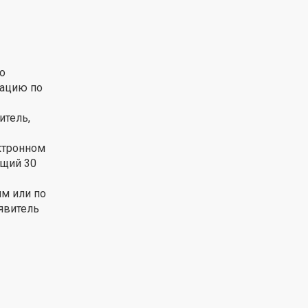
о
мацию по
итель,
ктронном
ющий 30
м или по
явитель