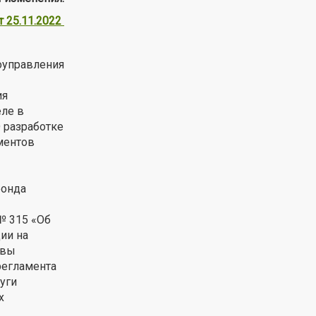
 25.11.2022
оуправления
ия
еле в
 разработке
ментов
фонда
№ 315 «Об
ии на
авы
регламента
уги
х