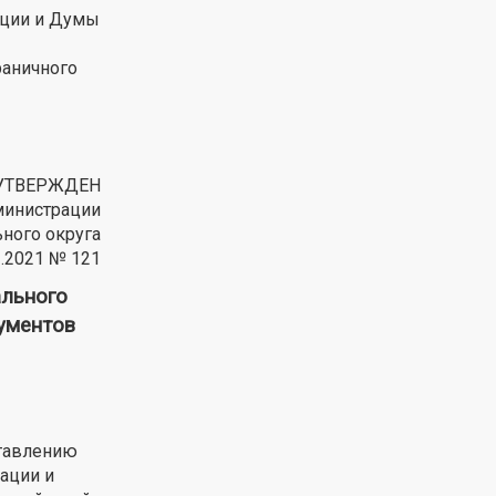
ации и Думы
раничного
УТВЕРЖДЕН
министрации
ного округа
2.2021 № 121
льного
ументов
ставлению
ации и