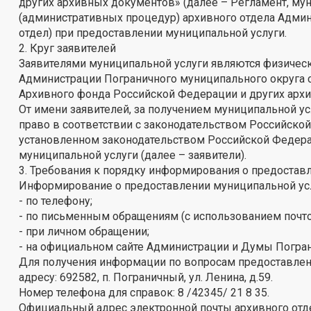
других архивных документов» (далее – Регламент, мун
(административных процедур) архивного отдела Админ
отдел) при предоставлении муниципальной услуги.
2. Круг заявителей
Заявителями муниципальной услуги являются физическ
Администрации Пограничного муниципального округа 
Архивного фонда Российской Федерации и других арх
От имени заявителей, за получением муниципальной у
право в соответствии с законодательством Российской
установленном законодательством Российской Федера
муниципальной услуги (далее – заявители).
3. Требования к порядку информирования о предостав
Информирование о предоставлении муниципальной усл
- по телефону;
- по письменным обращениям (с использованием почто
- при личном обращении;
- на официальном сайте Администрации и Думы Погран
Для получения информации по вопросам предоставлени
адресу: 692582, п. Пограничный, ул. Ленина, д.59.
Номер телефона для справок: 8 /42345/ 21 8 35.
Официальный адрес электронной почты архивного отд