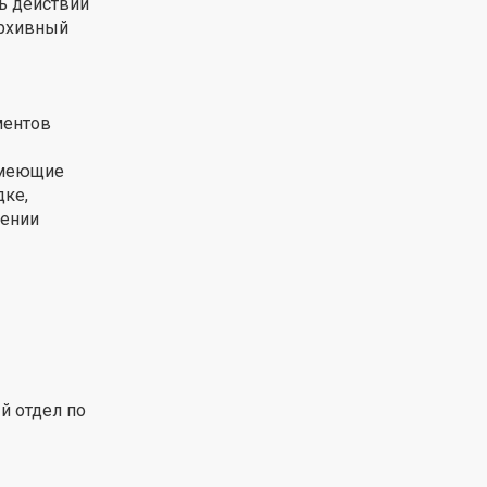
ть действий
архивный
ментов
 имеющие
дке,
лении
й отдел по