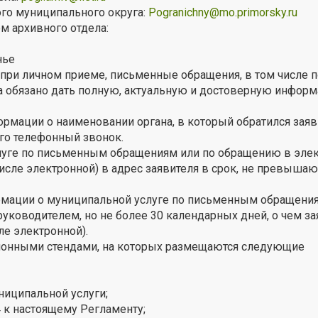
го муниципального округа:
Pogranichny@mo.primorsky.ru
м архивного отдела:
нье
 при личном приеме, письменные обращения, в том числе п
а обязано дать полную, актуальную и достоверную инфор
рмации о наименовании органа, в который обратился заяв
его телефонный звонок.
луге по письменным обращениям или по обращению в эле
числе электронной) в адрес заявителя в срок, не превыша
рмации о муниципальной услуге по письменным обращения
ководителем, но не более 30 календарных дней, о чем за
ле электронной).
онными стендами, на которых размещаются следующие
ниципальной услуги;
4 к настоящему Регламенту;