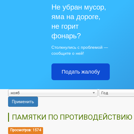
Не убран мусор,
яма на дороге,
не горит
фонарь?
Столкнулись с проблемой —
сообщите о ней!
Подать жалобу
нояб
Год
Применить
ПАМЯТКИ ПО ПРОТИВОДЕЙСТВИЮ
Просмотров: 1574