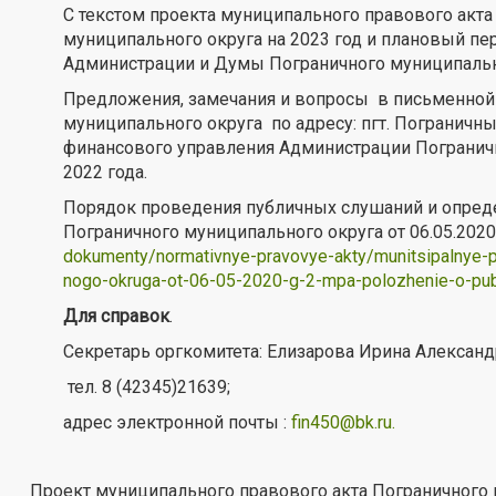
С текстом проекта муниципального правового акт
муниципального округа на 2023 год и плановый пе
Администрации и Думы Пограничного муниципальн
Предложения, замечания и вопросы в письменной
муниципального округа по адресу: пгт. Пограничный
финансового управления Администрации Погранич
2022 года.
Порядок проведения публичных слушаний и опред
Пограничного муниципального округа от 06.05.20
dokumenty/normativnye-pravovye-akty/munitsipalnye-pr
nogo-okruga-ot-06-05-2020-g-2-mpa-polozhenie-o-pub
Для справок
.
Секретарь оргкомитета: Елизарова Ирина Александро
тел. 8 (42345)21639;
адрес электронной почты :
fin450@bk.ru
.
Проект муниципального правового акта Пограничного