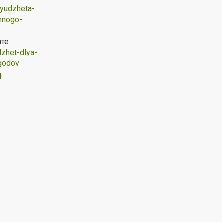
byudzheta-
hnogo-
ате
zhet-dlya-
-godov
Ю