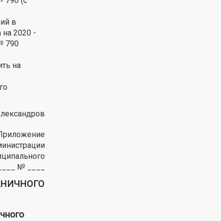
 790 (с
ий в
на 2020 -
№ 790
ить на
го
Александров
Приложение
министрации
иципального
____ № ____
АНИЧНОГО
чного