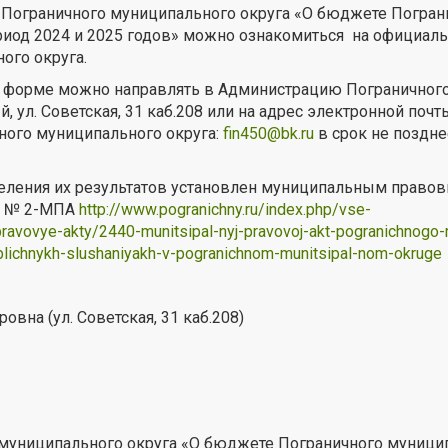
а Пограничного муниципального округа «О бюджете Погран
риод 2024 и 2025 годов» можно ознакомиться на официаль
ого округа.
 форме можно направлять в Администрацию Пограничног
, ул. Советская, 31 каб.208 или на адрес электронной почт
ного муниципального округа:
fin450@bk.ru
в срок не поздне
еления их результатов установлен муниципальным право
20 № 2-МПА
http://www.pogranichny.ru/index.php/vse-
avovye-akty/2440-munitsipal-nyj-pravovoj-akt-pogranichnogo-
lichnykh-slushaniyakh-v-pogranichnom-munitsipal-nom-okruge
вна (ул. Советская, 31 каб.208)
 муниципального округа «О бюджете Пограничного муници