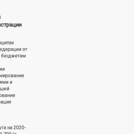
ы
истрации
нципах
едерации от
та бюджетам
ии
рмирование
ями и
кшей
ование
рация
га на 2020-