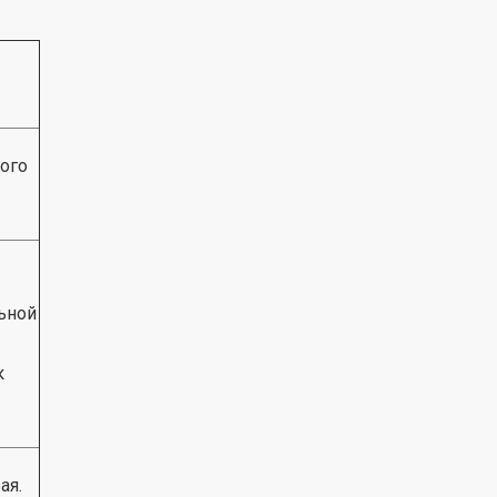
ого
ьной
к
ая.