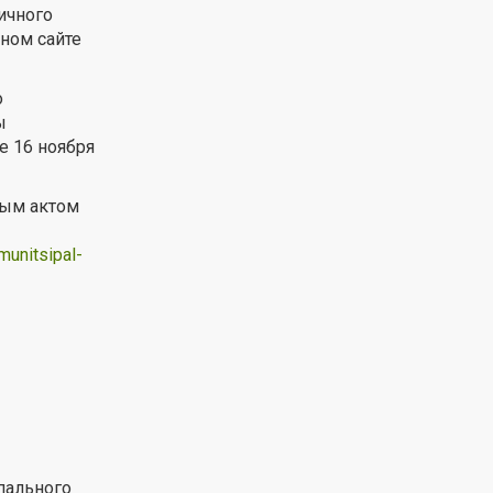
ичного
ном сайте
о
ы
е 16 ноября
вым актом
munitsipal-
пального