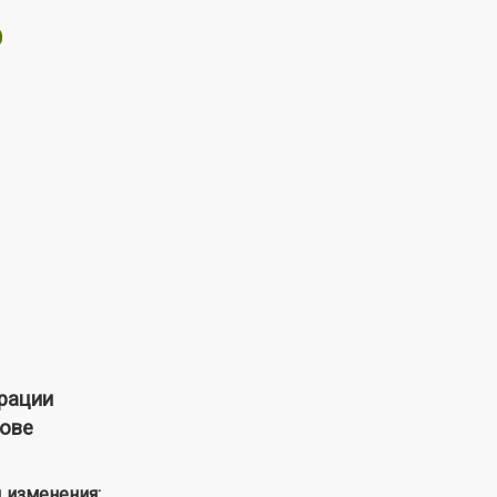
О
рации
нове
 изменения: