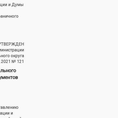
ации и Думы
раничного
УТВЕРЖДЕН
министрации
ного округа
2.2021 № 121
льного
ументов
ставлению
ации и