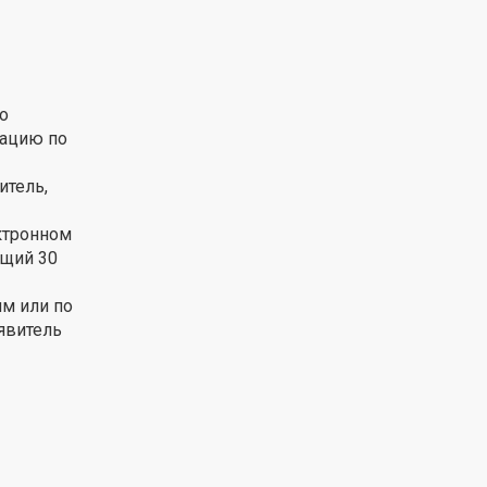
о
мацию по
итель,
ктронном
ющий 30
м или по
явитель