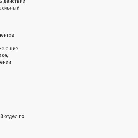
ть действий
архивный
ментов
 имеющие
дке,
лении
й отдел по