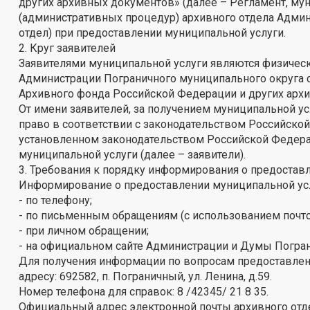
других архивных документов» (далее – Регламент, мун
(административных процедур) архивного отдела Админ
отдел) при предоставлении муниципальной услуги.
2. Круг заявителей
Заявителями муниципальной услуги являются физическ
Администрации Пограничного муниципального округа 
Архивного фонда Российской Федерации и других арх
От имени заявителей, за получением муниципальной у
право в соответствии с законодательством Российской
установленном законодательством Российской Федера
муниципальной услуги (далее – заявители).
3. Требования к порядку информирования о предостав
Информирование о предоставлении муниципальной усл
- по телефону;
- по письменным обращениям (с использованием почто
- при личном обращении;
- на официальном сайте Администрации и Думы Погран
Для получения информации по вопросам предоставлени
адресу: 692582, п. Пограничный, ул. Ленина, д.59.
Номер телефона для справок: 8 /42345/ 21 8 35.
Официальный адрес электронной почты архивного отд