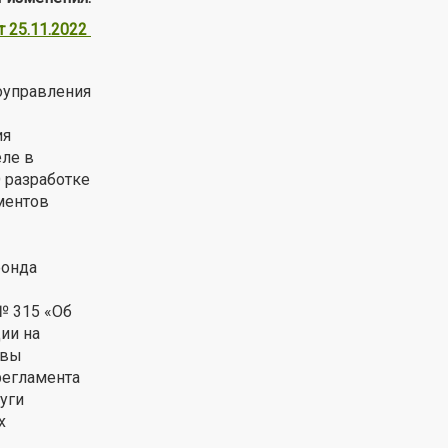
 25.11.2022
оуправления
ия
еле в
 разработке
ментов
фонда
№ 315 «Об
ии на
авы
регламента
уги
х