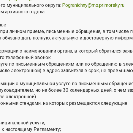
го муниципального округа:
Pogranichny@mo.primorsky.ru
м архивного отдела:
нье
 при личном приеме, письменные обращения, в том числе п
а обязано дать полную, актуальную и достоверную инфор
рмации о наименовании органа, в который обратился заяв
его телефонный звонок.
луге по письменным обращениям или по обращению в эле
числе электронной) в адрес заявителя в срок, не превыша
рмации о муниципальной услуге по письменным обращения
ководителем, но не более 30 календарных дней, о чем за
ле электронной).
онными стендами, на которых размещаются следующие
ниципальной услуги;
4 к настоящему Регламенту;