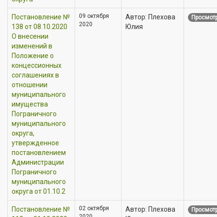
09 октября
Постановление №
Автор: Плехова
Просмотр
2020
138 от 08.10.2020
Юлия
О внесении
изменений в
Положение о
концессионных
соглашениях в
отношении
муниципального
имущества
Пограничного
муниципального
округа,
утвержденное
постановлением
Администрации
Пограничного
муниципального
округа от 01.10.2
02 октября
Постановление №
Автор: Плехова
Просмотр
2020