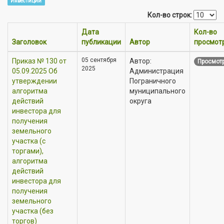
Инвестиции
Кол-во строк:
Дата
Кол-во
Заголовок
публикации
Автор
просмот
05 сентября
Приказ № 130 от
Автор:
Просмотр
2025
05.09.2025 Об
Администрация
утверждении
Пограничного
алгоритма
муниципального
действий
округа
инвестора для
получения
земельного
участка (с
торгами),
алгоритма
действий
инвестора для
получения
земельного
участка (без
торгов)