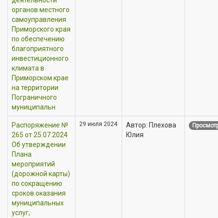
органов местного
самоуправления
Приморского края
по обеспечению
благоприятного
инвестиционного
климата в
Приморском крае
на территории
Пограничного
муниципальн
29 июля 2024
Распоряжение №
Автор: Плехова
Просмотр
265 от 25.07.2024
Юлия
Об утверждении
Плана
мероприятий
(дорожной карты)
по сокращению
сроков оказания
муниципальных
услуг,