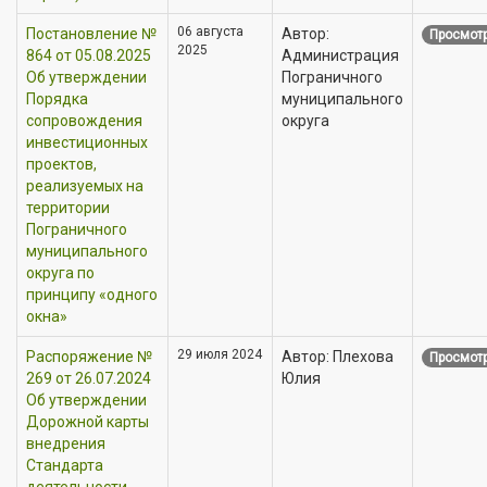
06 августа
Постановление №
Автор:
Просмотр
2025
864 от 05.08.2025
Администрация
Об утверждении
Пограничного
Порядка
муниципального
сопровождения
округа
инвестиционных
проектов,
реализуемых на
территории
Пограничного
муниципального
округа по
принципу «одного
окна»
29 июля 2024
Распоряжение №
Автор: Плехова
Просмотр
269 от 26.07.2024
Юлия
Об утверждении
Дорожной карты
внедрения
Стандарта
деятельности