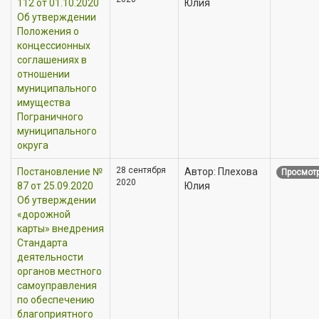
112 от 01.10.2020
Юлия
Об утверждении
Положения о
концессионных
соглашениях в
отношении
муниципального
имущества
Пограничного
муниципального
округа
28 сентября
Постановление №
Автор: Плехова
Просмотр
2020
87 от 25.09.2020
Юлия
Об утверждении
«дорожной
карты» внедрения
Стандарта
деятельности
органов местного
самоуправления
по обеспечению
благоприятного