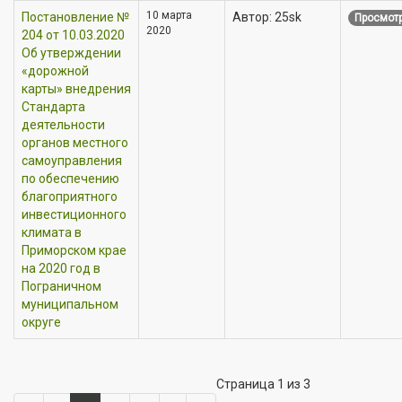
10 марта
Постановление №
Автор: 25sk
Просмотр
2020
204 от 10.03.2020
Об утверждении
«дорожной
карты» внедрения
Стандарта
деятельности
органов местного
самоуправления
по обеспечению
благоприятного
инвестиционного
климата в
Приморском крае
на 2020 год в
Пограничном
муниципальном
округе
Страница 1 из 3