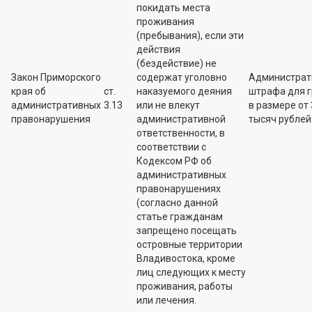
покидать места
проживания
(пребывания), если эти
действия
(бездействие) не
Закон Приморского
содержат уголовно
Администрат
края об
ст.
наказуемого деяния
штрафа для 
административных
3.13
или не влекут
в размере от 
правонарушения
административной
тысяч рублей
ответственности, в
соответствии с
Кодексом РФ об
административных
правонарушениях
(согласно данной
статье гражданам
запрещено посещать
островные территории
Владивостока, кроме
лиц следующих к месту
проживания, работы
или лечения.