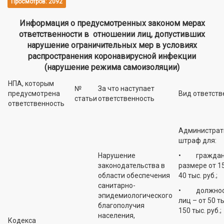
Просмотров: 2092
Информация о предусмотренных законом мерах
ответственности в отношении лиц, допустивших
нарушение ограничительных мер в условиях
распространения коронавирусной инфекции
(нарушение режима самоизоляции)
НПА, которым
№
За что наступает
предусмотрена
Вид ответств
статьи
ответственность
ответственность
Администрат
штраф для:
Нарушение
• граждан 
законодательства в
размере от 15
области обеспечения
40 тыс. руб.;
санитарно-
• должнос
эпидемиологического
лиц – от 50 т
благополучия
150 тыс. руб.;
населения,
Кодекса