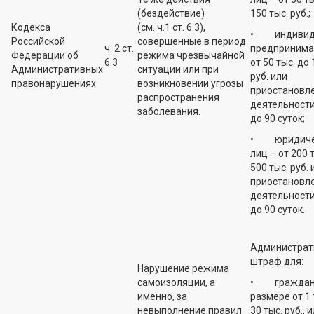
(бездействие)
150 тыс. руб.;
Кодекса
(см. ч.1 ст. 6.3),
• индивид
Российской
совершенные в период
ч. 2.ст.
предпринима
Федерации об
режима чрезвычайной
6.3
от 50 тыс. до 
Административных
ситуации или при
руб. или
правонарушениях
возникновении угрозы
приостановл
распространения
деятельности
заболевания.
до 90 суток;
• юридиче
лиц – от 200 
500 тыс. руб. 
приостановл
деятельности
до 90 суток.
Администрат
штраф для:
Нарушение режима
самоизоляции, а
• граждан 
именно, за
размере от 1 
невыполнение правил
30 тыс. руб., 