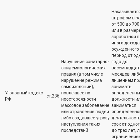
Наказываетс
штрафом в р
от 500 до 700 
или в размер
заработной п
иного дохода
осужденного 
период от од
Нарушение санитарно-
года до
эпидемиологических
восемнадцат
правил (в том числе
месяцев, либ
нарушение режима
лишением пр
самоизоляции),
занимать
Уголовный кодекс
повлекшее по
определенны
ст.236
РФ
неосторожности
должности и
массовое заболевание
заниматься
или отравление людей
определенно
либо создавшее угрозу
деятельност
наступления таких
срок от одног
последствий
до трех лет, 
ограничение