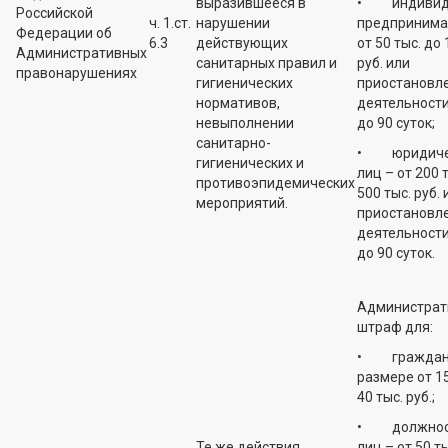
выразившееся в
• индивид
Российской
ч. 1.ст.
нарушении
предпринима
Федерации об
6.3
действующих
от 50 тыс. до 
Административных
санитарных правил и
руб. или
правонарушениях
гигиенических
приостановл
нормативов,
деятельности
невыполнении
до 90 суток;
санитарно-
• юридиче
гигиенических и
лиц – от 200 
противоэпидемических
500 тыс. руб. 
мероприятий.
приостановл
деятельности
до 90 суток.
Администрат
штраф для:
• граждан 
размере от 15
40 тыс. руб.;
• должнос
Те же действия
лиц – от 50 т