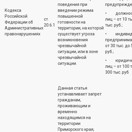
поведения при
предупрежде
Кодекса
введении режима
• должнос
Российской
повышенной
ст.
лиц – от 10 ты
Федерации об
готовности на
20.6.1
тыс. руб.;
Административных
территории, на которой
правонарушениях
существует угроза
• индивид
возникновения
предпринима
чрезвычайной
от 30 тыс. до 
ситуации, или в зоне
руб.;
чрезвычайной
• юридиче
ситуации.
лиц – от 100 
300 тыс. руб.
Данная статья
устанавливает запрет
гражданам,
проживающим и
временно
находящимся на
территории
Приморского края,